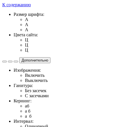
К содержанию
Размер шрифта:
A
A
A
Цвета сайта:
Ц
Ц
Ц
Дополнительно
Изображения:
Включить
Выключить
Ганитура:
Без засечек
С засечками
Кернинг:
aб
a б
a б
Интервал:
Одинарный