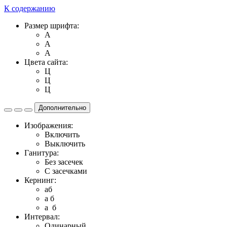
К содержанию
Размер шрифта:
A
A
A
Цвета сайта:
Ц
Ц
Ц
Дополнительно
Изображения:
Включить
Выключить
Ганитура:
Без засечек
С засечками
Кернинг:
aб
a б
a б
Интервал:
Одинарный