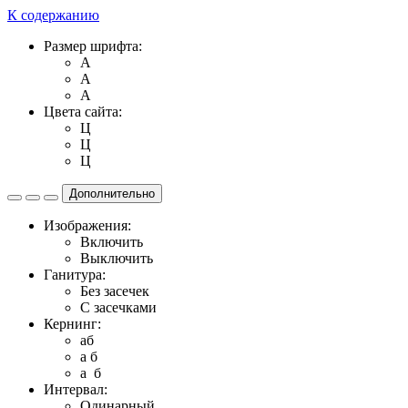
К содержанию
Размер шрифта:
A
A
A
Цвета сайта:
Ц
Ц
Ц
Дополнительно
Изображения:
Включить
Выключить
Ганитура:
Без засечек
С засечками
Кернинг:
aб
a б
a б
Интервал:
Одинарный