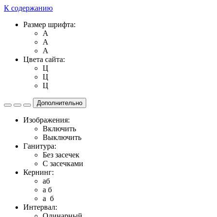
К содержанию
Размер шрифта:
A
A
A
Цвета сайта:
Ц
Ц
Ц
Дополнительно
Изображения:
Включить
Выключить
Ганитура:
Без засечек
С засечками
Кернинг:
aб
a б
a б
Интервал:
Одинарный