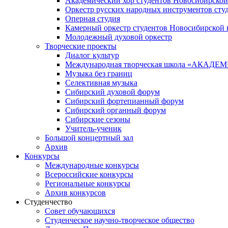
Академический хор студентов Новосибирской
Оркестр русских народных инструментов сту
Оперная студия
Камерный оркестр студентов Новосибирской 
Молодежный духовой оркестр
Творческие проекты
Диалог культур
Международная творческая школа «АКА
Музыка без границ
Селективная музыка
Сибирский духовой форум
Сибирский фортепианный форум
Сибирский органный форум
Сибирские сезоны
Учитель-ученик
Большой концертный зал
Архив
Конкурсы
Международные конкурсы
Всероссийские конкурсы
Региональные конкурсы
Архив конкурсов
Студенчество
Совет обучающихся
Студенческое научно-творческое общество