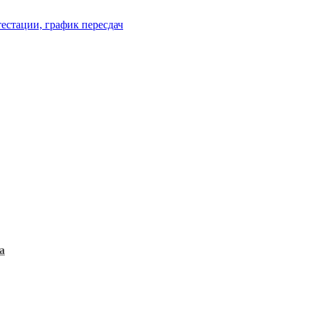
естации, график пересдач
а