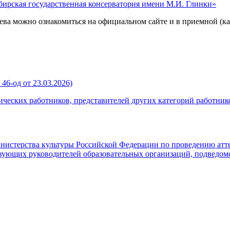
ирская государственная консерватория имени М.И. Глинки»
ева можно ознакомиться на официальном сайте и в приемной (ка
46-од от 23.03.2026)
ческих работников, представителей других категорий работник
нистерства культуры Российской Федерации по проведению атте
твующих руководителей образовательных организаций, подведо