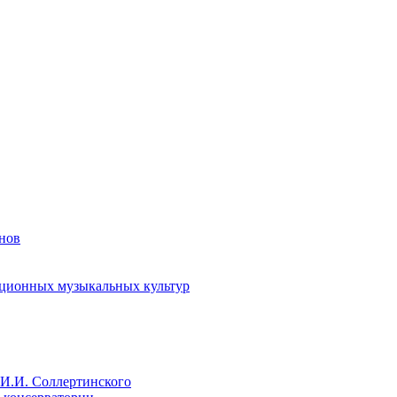
енов
иционных музыкальных культур
И.И. Соллертинского