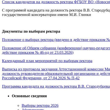
Список кандидатов на должность ректора ФГБОУ ВО «Новосиб
С программой кандидата на должность ректора В.В. Стародубц
государственной консерватории имени М.И. Глинки
Документы по выборам ректора
Положение о выборах ректора (введено в действие приказом № 
Положение об Общем собрании (конференции) научно-педагоги
действие приказом № 46-од от 23.03.2026)
Календарный план мероприятий по выборам ректора
Выписка из протокола заседания Аттестационной комиссии Ми
должность руководителя образовательной организации и дейс
Российской Федерации, от 27.04.2026 № П-42
Программа кандидата на должность ректора В.В. Стародубцева
Основные сведения
Выборы ректора 2026
Абитуриенту