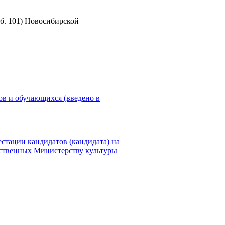
б. 101) Новосибирской
ов и обучающихся (введено в
стации кандидатов (кандидата) на
мственных Министерству культуры