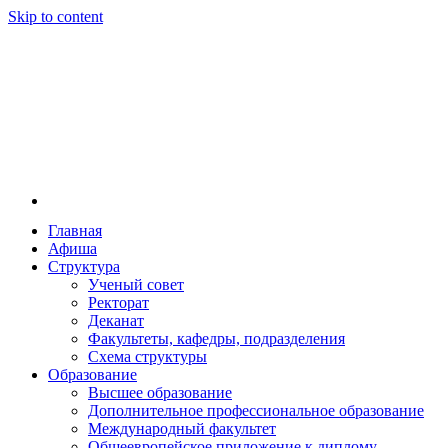
Skip to content
Главная
Афиша
Новосибирская государственная консерватория и
Новосибирская государственная консерватория и
Структура
году распоряжением совмина РСФСР и указом м
Ученый совет
заведением в Сибири[2] и до сих пор остаётся ед
Ректорат
Глинки.
Деканат
Факультеты, кафедры, подразделения
Схема структуры
Образование
Высшее образование
Дополнительное профессиональное образование
Международный факультет
Общеевропейское приложение к диплому