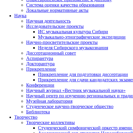
Система оценки качества образования
Локальные нормативные акты
Наука
Научная деятельность
Исследовательские проекты
ИС музыкальная культура Сибири
Музыкально-этнографические экспедиции
Научно-просветительские проекты
Неделя Сибирского музыкознания
Диссертационный совет
Аспирантура
Докторантура
Прикрепление
Прикрепление для подготовки диссертации
Прикрепление для сдачи кандидатских экзам
Конференции
Научный журнал «Вестник музыкальной науки»
Научный центр по изучению региональных и трад
Музейная лаборатория
Студенческое научно-творческое общество
Библиотека
Творчество
Творческие коллективы
Студенческий симфонический оркестр имени 