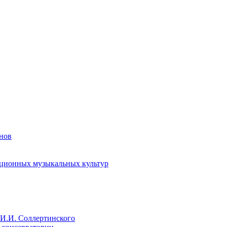
енов
иционных музыкальных культур
И.И. Соллертинского