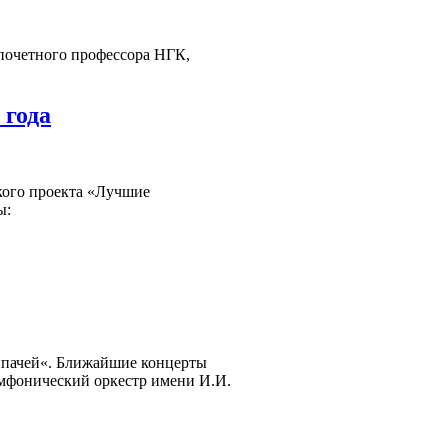
 почетного профессора НГК,
 года
кого проекта «Лучшие
ы:
ипачей«. Ближайшие концерты
имфонический оркестр имени И.И.