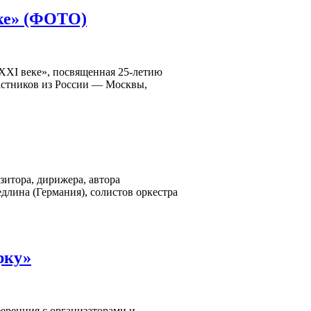
еке» (ФОТО)
XXI веке», посвященная 25-летию
астников из России — Москвы,
итора, дирижера, автора
лина (Германия), солистов оркестра
рку»
ференция с организаторами и