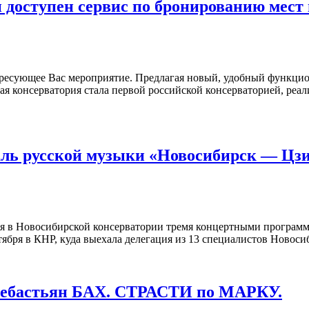
 доступен сервис по бронированию мест
ересующее Вас мероприятие. Предлагая новый, удобный функци
ая консерватория стала первой российской консерваторией, реа
ль русской музыки «Новосибирск — Цз
бря в Новосибирской консерватории тремя концертными програм
ктября в КНР, куда выехала делегация из 13 специалистов Новос
ебастьян БАХ. CТРАСТИ по МАРКУ.