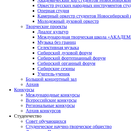
Академический хор студентов Новосибирской
Оркестр русских народных инструментов сту
Оперная студия
Камерный оркестр студентов Новосибирской 
Молодежный духовой оркестр
Творческие проекты
Диалог культур
Международная творческая школа «АКА
Музыка без границ
Селективная музыка
Сибирский духовой форум
Сибирский фортепианный форум
Сибирский органный форум
Сибирские сезоны
Учитель-ученик
Большой концертный зал
Архив
Конкурсы
Международные конкурсы
Всероссийские конкурсы
Региональные конкурсы
Архив конкурсов
Студенчество
Совет обучающихся
Студенческое научно-творческое общество