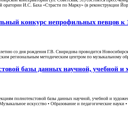
й оратории И.С. Баха «Страсти по Марку» (в реконструкции Йор
альный конкурс непрофильных певцов к 
етию со дня рождения Г.В. Свиридова проводится Новосибирск
ским региональным методическим центром по музыкальному об
товой базы данных научной, учебной и 
екциям полнотекстовой базы данных научной, учебной и художе
Музыкальное искусство • Образование и педагогические науки •