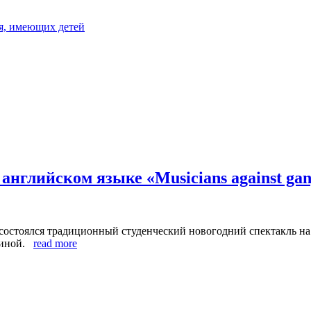
я, имеющих детей
нглийском языке «Musicians against gan
и состоялся традиционный студенческий новогодний спектакль н
ениной.
read more