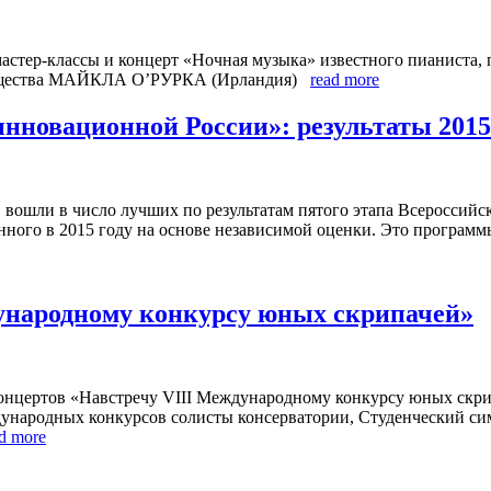
мастер-классы и концерт «Ночная музыка» известного пианиста,
 общества МАЙКЛА О’РУРКА (Ирландия)
read more
новационной России»: результаты 2015
вошли в число лучших по результатам пятого этапа Всероссийс
ного в 2015 году на основе независимой оценки. Это программ
ународному конкурсу юных скрипачей»
концертов «Навстречу VIII Международному конкурсу юных скр
еждународных конкурсов солисты консерватории, Студенческий с
d more