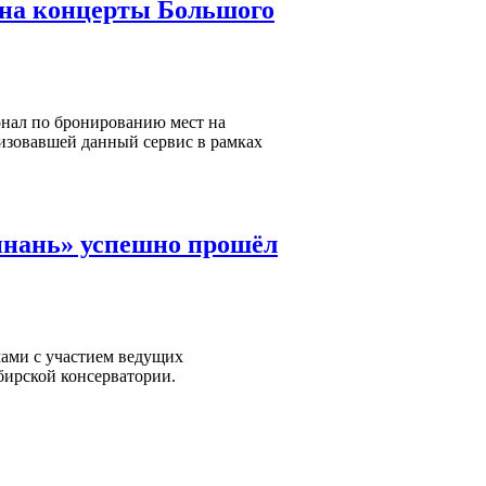
 на концерты Большого
онал по бронированию мест на
лизовавшей данный сервис в рамках
инань» успешно прошёл
мами с участием ведущих
ибирской консерватории.