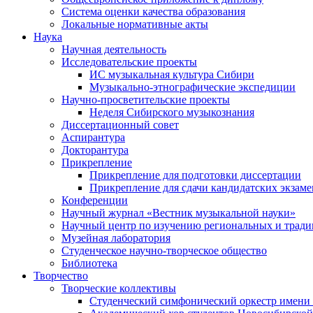
Система оценки качества образования
Локальные нормативные акты
Наука
Научная деятельность
Исследовательские проекты
ИС музыкальная культура Сибири
Музыкально-этнографические экспедиции
Научно-просветительские проекты
Неделя Сибирского музыкознания
Диссертационный совет
Аспирантура
Докторантура
Прикрепление
Прикрепление для подготовки диссертации
Прикрепление для сдачи кандидатских экзам
Конференции
Научный журнал «Вестник музыкальной науки»
Научный центр по изучению региональных и трад
Музейная лаборатория
Студенческое научно-творческое общество
Библиотека
Творчество
Творческие коллективы
Студенческий симфонический оркестр имени 