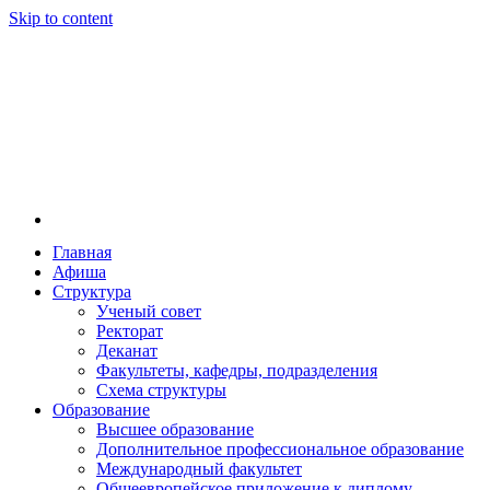
Skip to content
Главная
Афиша
Новосибирская государственная консерватория и
Новосибирская государственная консерватория и
Структура
году распоряжением совмина РСФСР и указом м
Ученый совет
заведением в Сибири[2] и до сих пор остаётся ед
Ректорат
Глинки.
Деканат
Факультеты, кафедры, подразделения
Схема структуры
Образование
Высшее образование
Дополнительное профессиональное образование
Международный факультет
Общеевропейское приложение к диплому