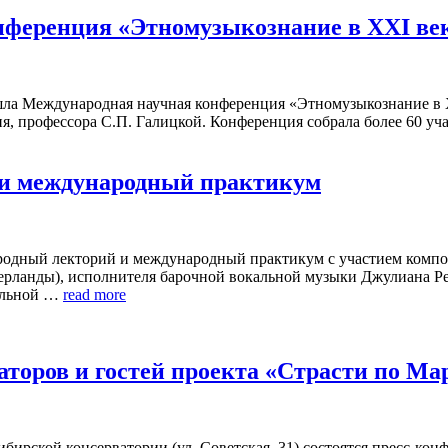
онференция «Этномузыкознание в XXI в
ошла Международная научная конференция «Этномузыкознание в 
, профессора С.П. Галицкой. Конференция собрала более 60 уч
 и международный практикум
родный лекторий и международный практикум с участием композ
рланды), исполнителя барочной вокальной музыки Джулиана Ред
кальной …
read more
аторов и гостей проекта «Страсти по Ма
ибирской консерватории (ул. Советская, 31) состоятся пресс-кон