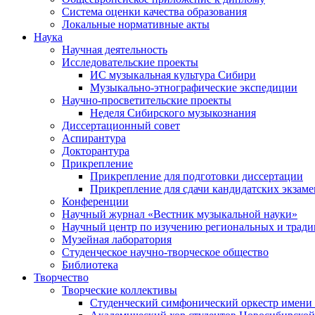
Система оценки качества образования
Локальные нормативные акты
Наука
Научная деятельность
Исследовательские проекты
ИС музыкальная культура Сибири
Музыкально-этнографические экспедиции
Научно-просветительские проекты
Неделя Сибирского музыкознания
Диссертационный совет
Аспирантура
Докторантура
Прикрепление
Прикрепление для подготовки диссертации
Прикрепление для сдачи кандидатских экзам
Конференции
Научный журнал «Вестник музыкальной науки»
Научный центр по изучению региональных и трад
Музейная лаборатория
Студенческое научно-творческое общество
Библиотека
Творчество
Творческие коллективы
Студенческий симфонический оркестр имени 