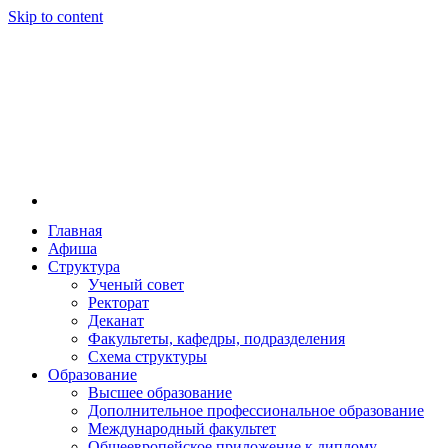
Skip to content
Главная
Афиша
Новосибирская государственная консерватория и
Новосибирская государственная консерватория и
Структура
году распоряжением совмина РСФСР и указом м
Ученый совет
заведением в Сибири[2] и до сих пор остаётся ед
Ректорат
Глинки.
Деканат
Факультеты, кафедры, подразделения
Схема структуры
Образование
Высшее образование
Дополнительное профессиональное образование
Международный факультет
Общеевропейское приложение к диплому