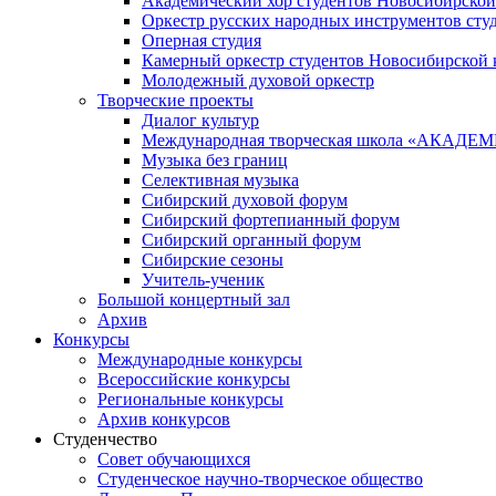
Академический хор студентов Новосибирской
Оркестр русских народных инструментов сту
Оперная студия
Камерный оркестр студентов Новосибирской 
Молодежный духовой оркестр
Творческие проекты
Диалог культур
Международная творческая школа «АКА
Музыка без границ
Селективная музыка
Сибирский духовой форум
Сибирский фортепианный форум
Сибирский органный форум
Сибирские сезоны
Учитель-ученик
Большой концертный зал
Архив
Конкурсы
Международные конкурсы
Всероссийские конкурсы
Региональные конкурсы
Архив конкурсов
Студенчество
Совет обучающихся
Студенческое научно-творческое общество