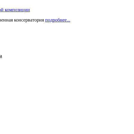
ой композиции
твенная консерватория
подробнее...
а