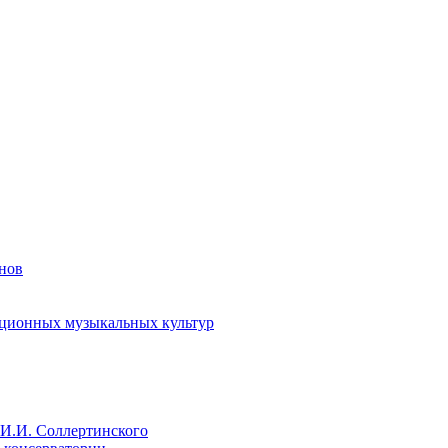
енов
иционных музыкальных культур
И.И. Соллертинского