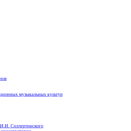
енов
иционных музыкальных культур
И.И. Соллертинского