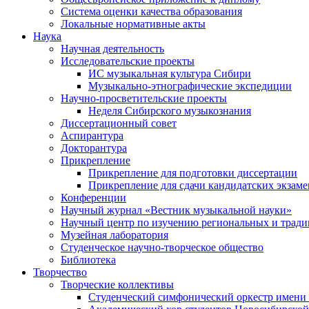
Система оценки качества образования
Локальные нормативные акты
Наука
Научная деятельность
Исследовательские проекты
ИС музыкальная культура Сибири
Музыкально-этнографические экспедиции
Научно-просветительские проекты
Неделя Сибирского музыкознания
Диссертационный совет
Аспирантура
Докторантура
Прикрепление
Прикрепление для подготовки диссертации
Прикрепление для сдачи кандидатских экзам
Конференции
Научный журнал «Вестник музыкальной науки»
Научный центр по изучению региональных и трад
Музейная лаборатория
Студенческое научно-творческое общество
Библиотека
Творчество
Творческие коллективы
Студенческий симфонический оркестр имени 