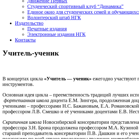
Движение Первых
Студенческий спортивный клуб “Динамика”
Единое окно для студенческих семей и обучающихс
Волонтерский штаб НГК
Издательство
Печатные издания
Электронные издания НГК
Контакты
Учитель-ученик
В концертах цикла
«Учитель
—
ученик»
ежегодно участвуют п
инструментов.
Основная идея цикла – преемственность традиций лучших ис
фортепианная школа
доцента Е.М. Зингера, продолженная доц
учениками – профессорами Н.С. Бажановым, Е.А. Романовской
профессором Л.В. Смешко и её учениками доцентами Е.В. Нест
Скрипичная школа
Новосибирской консерватории представлена
профессора З.Н. Брона продолжена профессором М.А. Кузиной
старший преподаватель консерватории П.В. Дашкин и его уче
педагогами по всей стране продолжены традиции
контрабасов