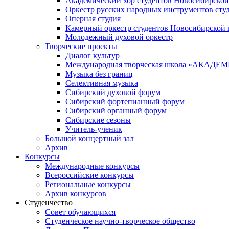
Академический хор студентов Новосибирской
Оркестр русских народных инструментов сту
Оперная студия
Камерный оркестр студентов Новосибирской 
Молодежный духовой оркестр
Творческие проекты
Диалог культур
Международная творческая школа «АКА
Музыка без границ
Селективная музыка
Сибирский духовой форум
Сибирский фортепианный форум
Сибирский органный форум
Сибирские сезоны
Учитель-ученик
Большой концертный зал
Архив
Конкурсы
Международные конкурсы
Всероссийские конкурсы
Региональные конкурсы
Архив конкурсов
Студенчество
Совет обучающихся
Студенческое научно-творческое общество