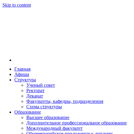
Skip to content
Главная
Афиша
Новосибирская государственная консерватория и
Новосибирская государственная консерватория и
Структура
году распоряжением совмина РСФСР и указом м
Ученый совет
заведением в Сибири[2] и до сих пор остаётся ед
Ректорат
Глинки.
Деканат
Факультеты, кафедры, подразделения
Схема структуры
Образование
Высшее образование
Дополнительное профессиональное образование
Международный факультет
Общеевропейское приложение к диплому