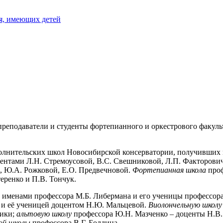
я, имеющих детей
реподаватели и студенты фортепианного и оркестрового факульт
полнительских школ Новосибирской консерватории, получивших
ентами Л.Н. Стремоусовой, В.С. Свешниковой, Л.П. Факторович
, Ю.А. Рожковой, Е.О. Предвечновой.
Фортепианная школа
проф
еренко и П.В. Тончук.
 именами профессора М.Б. Либермана и его ученицы профессора
 и её ученицей доцентом Н.Ю. Мальцевой.
Виолончельную школу
ники;
альтовую школу
профессора Ю.Н. Мазченко – доценты Н.В.
ой школы
профессора В.Г. Болдина.