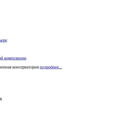
ьере
ой композиции
твенная консерватория
подробнее...
а