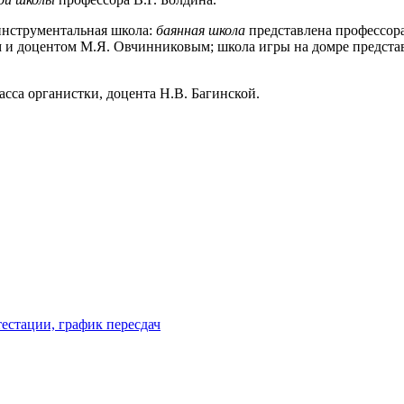
инструментальная школа:
баянная школа
представлена профессора
и доцентом М.Я. Овчинниковым; школа игры на домре представ
са органистки, доцента Н.В. Багинской.
естации, график пересдач