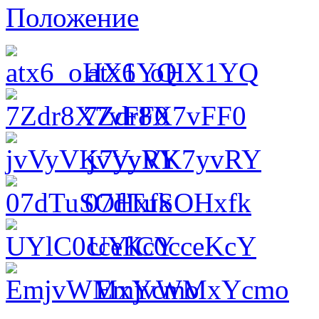
Положение
atx6_oHX1YQ
7Zdr8X7vFF0
jvVyVK7yvRY
07dTuSOHxfk
UYlC0cceKcY
EmjvWMxYcmo