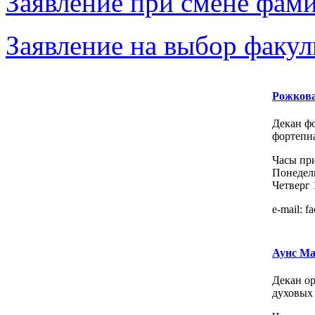
Заявление при смене фам
Заявление на выбор факул
Рожков
Декан фо
фортепи
Часы пр
Понедел
Четверг 
e-mail: f
Аунс Ма
Декан ор
духовых