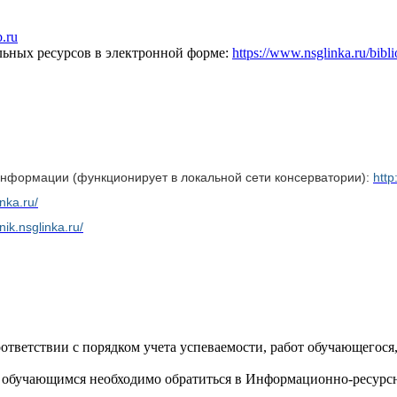
b.ru
льных ресурсов в электронной форме:
https://www.nsglinka.ru/bibli
информации (функционирует в локальной сети консерватории):
http
nka.ru/
tnik.nsglinka.ru/
тветствии с порядком учета успеваемости, работ обучающегося,
 обучающимся необходимо обратиться в Информационно-ресурсны