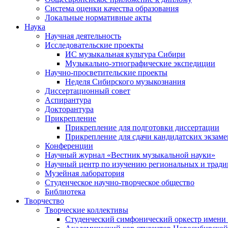
Система оценки качества образования
Локальные нормативные акты
Наука
Научная деятельность
Исследовательские проекты
ИС музыкальная культура Сибири
Музыкально-этнографические экспедиции
Научно-просветительские проекты
Неделя Сибирского музыкознания
Диссертационный совет
Аспирантура
Докторантура
Прикрепление
Прикрепление для подготовки диссертации
Прикрепление для сдачи кандидатских экзам
Конференции
Научный журнал «Вестник музыкальной науки»
Научный центр по изучению региональных и трад
Музейная лаборатория
Студенческое научно-творческое общество
Библиотека
Творчество
Творческие коллективы
Студенческий симфонический оркестр имени 