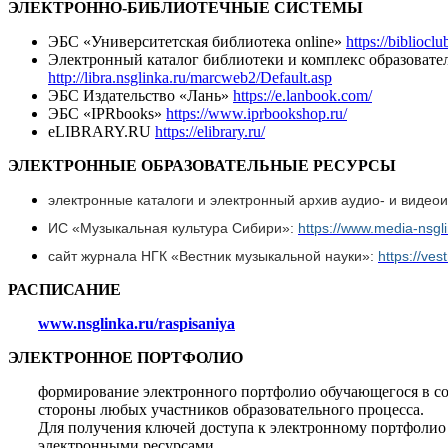
ЭЛЕКТРОННО-БИБЛИОТЕЧНЫЕ СИСТЕМЫ
ЭБС «Университетская библиотека online»
https://biblioclu
Электронный каталог библиотеки и комплекс образовате
http://libra.nsglinka.ru/marcweb2/Default.asp
ЭБС Издательство «Лань»
https://e.lanbook.com/
ЭБС «IPRbooks»
https://www.iprbookshop.ru/
eLIBRARY.RU
https://elibrary.ru/
ЭЛЕКТРОННЫЕ ОБРАЗОВАТЕЛЬНЫЕ РЕСУРСЫ
электронные каталоги и электронный архив аудио- и видео
ИС «Музыкальная культура Сибири»:
https://www.media-nsgli
сайт журнала НГК «Вестник музыкальной науки»:
https://ves
РАСПИСАНИЕ
www.nsglinka.ru/raspisaniya
ЭЛЕКТРОННОЕ ПОРТФОЛИО
формирование электронного портфолио обучающегося в соо
стороны любых участников образовательного процесса.
Для получения ключей доступа к электронному портфолио
электронными ресурсами.