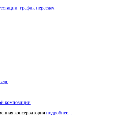
естации, график пересдач
ьере
ой композиции
твенная консерватория
подробнее...