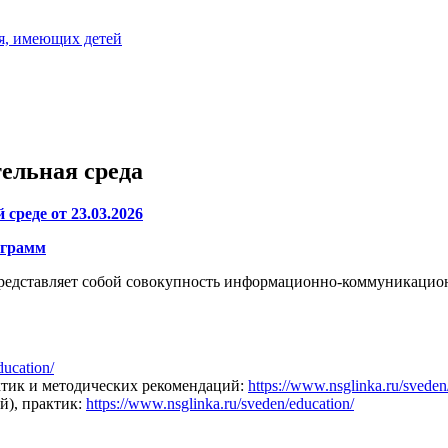
я, имеющих детей
ельная среда
среде от 23.03.2026
ограмм
редставляет собой совокупность информационно-коммуникацио
ducation/
ктик и методических рекомендаций:
https://www.nsglinka.ru/sveden
й), практик:
https://www.nsglinka.ru/sveden/education/