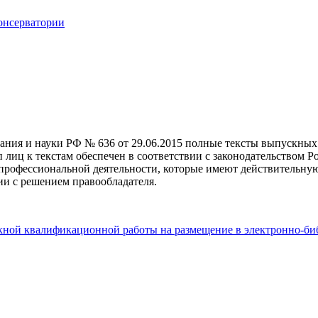
онсерватории
вания и науки РФ № 636 от 29.06.2015 полные тексты выпускны
лиц к текстам обеспечен в соответствии с законодательством Р
я профессиональной деятельности, которые имеют действительн
вии с решением правообладателя.
скной квалификационной работы на размещение в электронно-б