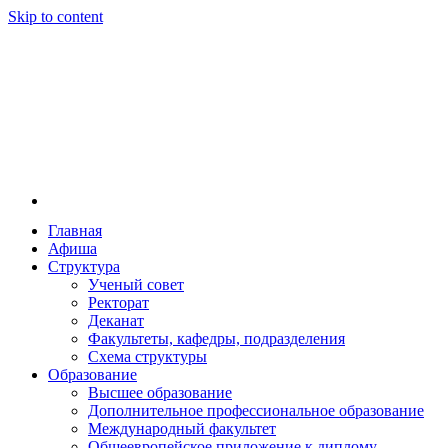
Skip to content
Главная
Афиша
Новосибирская государственная консерватория и
Новосибирская государственная консерватория и
Структура
году распоряжением совмина РСФСР и указом м
Ученый совет
заведением в Сибири[2] и до сих пор остаётся ед
Ректорат
Глинки.
Деканат
Факультеты, кафедры, подразделения
Схема структуры
Образование
Высшее образование
Дополнительное профессиональное образование
Международный факультет
Общеевропейское приложение к диплому