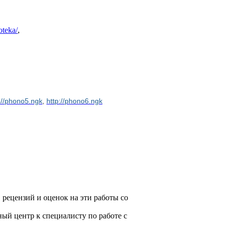
oteka/
,
://phono5.ngk
,
http://phono6.ngk
 рецензий и оценок на эти работы со
й центр к специалисту по работе с