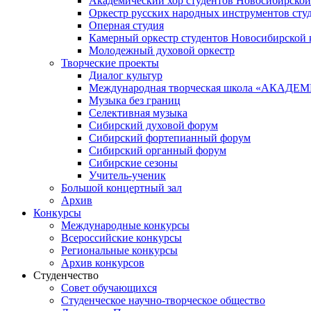
Академический хор студентов Новосибирской
Оркестр русских народных инструментов сту
Оперная студия
Камерный оркестр студентов Новосибирской 
Молодежный духовой оркестр
Творческие проекты
Диалог культур
Международная творческая школа «АКА
Музыка без границ
Селективная музыка
Сибирский духовой форум
Сибирский фортепианный форум
Сибирский органный форум
Сибирские сезоны
Учитель-ученик
Большой концертный зал
Архив
Конкурсы
Международные конкурсы
Всероссийские конкурсы
Региональные конкурсы
Архив конкурсов
Студенчество
Совет обучающихся
Студенческое научно-творческое общество