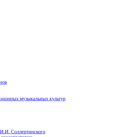
енов
иционных музыкальных культур
И.И. Соллертинского