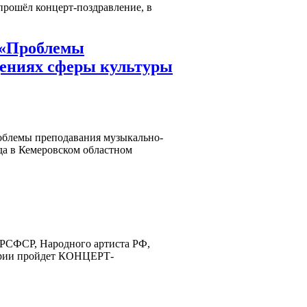
прошёл концерт-поздравление, в
 «Проблемы
дениях сферы культуры
облемы преподавания музыкально-
да в Кемеровском областном
 РСФСР, Народного артиста РФ,
тории пройдет КОНЦЕРТ-