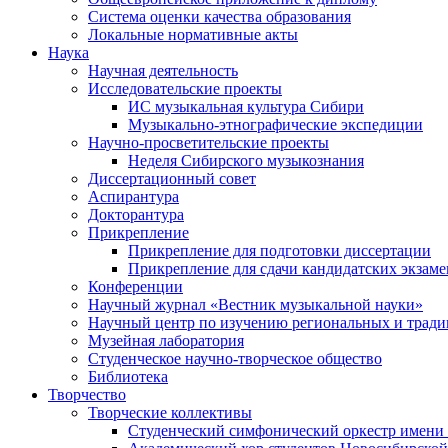
Система оценки качества образования
Локальные нормативные акты
Наука
Научная деятельность
Исследовательские проекты
ИС музыкальная культура Сибири
Музыкально-этнографические экспедиции
Научно-просветительские проекты
Неделя Сибирского музыкознания
Диссертационный совет
Аспирантура
Докторантура
Прикрепление
Прикрепление для подготовки диссертации
Прикрепление для сдачи кандидатских экзам
Конференции
Научный журнал «Вестник музыкальной науки»
Научный центр по изучению региональных и трад
Музейная лаборатория
Студенческое научно-творческое общество
Библиотека
Творчество
Творческие коллективы
Студенческий симфонический оркестр имени 