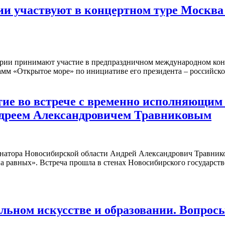
ии участвуют в концертном туре Моск
ории принимают участие в предпраздничном международном кон
мм «Открытое море» по инициативе его президента – российско
ие во встрече с временно исполняющим
ндреем Александровичем Травниковым
рнатора Новосибирской области Андрей Александрович Травнико
а равных». Встреча прошла в стенах Новосибирского государств
ном искусстве и образовании. Вопросы