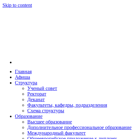
Skip to content
Главная
Афиша
Новосибирская государственная консерватория и
Новосибирская государственная консерватория и
Структура
году распоряжением совмина РСФСР и указом м
Ученый совет
заведением в Сибири[2] и до сих пор остаётся ед
Ректорат
Глинки.
Деканат
Факультеты, кафедры, подразделения
Схема структуры
Образование
Высшее образование
Дополнительное профессиональное образование
Международный факультет
Общеевропейское приложение к диплому