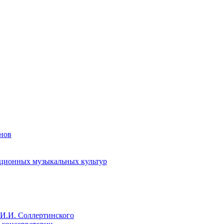
енов
иционных музыкальных культур
И.И. Соллертинского