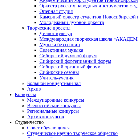
Академический хор студентов Новосибирской
Оркестр русских народных инструментов сту
Оперная студия
Камерный оркестр студентов Новосибирской 
Молодежный духовой оркестр
Творческие проекты
Диалог культур
Международная творческая школа «АКА
Музыка без границ
Селективная музыка
Сибирский духовой форум
Сибирский фортепианный форум
Сибирский органный форум
Сибирские сезоны
Учитель-ученик
Большой концертный зал
Архив
Конкурсы
Международные конкурсы
Всероссийские конкурсы
Региональные конкурсы
Архив конкурсов
Студенчество
Совет обучающихся
Студенческое научно-творческое общество