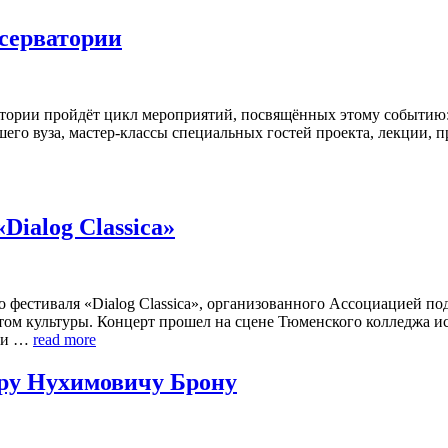
нсерватории
атории пройдёт цикл мероприятий, посвящённых этому событию:
го вуза, мастер-классы специальных гостей проекта, лекции, п
Dialog Classica»
о фестиваля «Dialog Classica», организованного Ассоциацией 
том культуры. Концерт прошел на сцене Тюменского колледжа ис
ени …
read more
ару Нухимовичу Брону