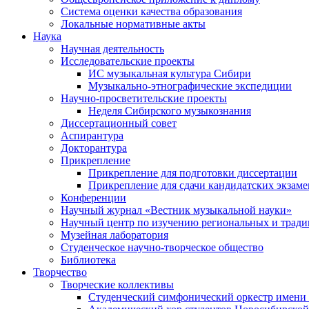
Система оценки качества образования
Локальные нормативные акты
Наука
Научная деятельность
Исследовательские проекты
ИС музыкальная культура Сибири
Музыкально-этнографические экспедиции
Научно-просветительские проекты
Неделя Сибирского музыкознания
Диссертационный совет
Аспирантура
Докторантура
Прикрепление
Прикрепление для подготовки диссертации
Прикрепление для сдачи кандидатских экзам
Конференции
Научный журнал «Вестник музыкальной науки»
Научный центр по изучению региональных и трад
Музейная лаборатория
Студенческое научно-творческое общество
Библиотека
Творчество
Творческие коллективы
Студенческий симфонический оркестр имени 