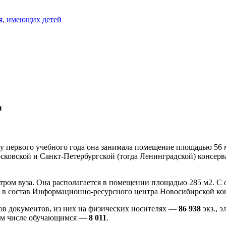
я, имеющих детей
ы
алу первого учебного года она занимала помещение площадью 56 
ковской и Санкт-Петербургской (тогда Ленинградской) консерв
ом вуза. Она располагается в помещении площадью 285 м2. С о
ла в состав Информационно-ресурсного центра Новосибирской ко
ов документов,
из них на физических носителях —
86 938
экз., 
том числе обучающимся —
8 011
.