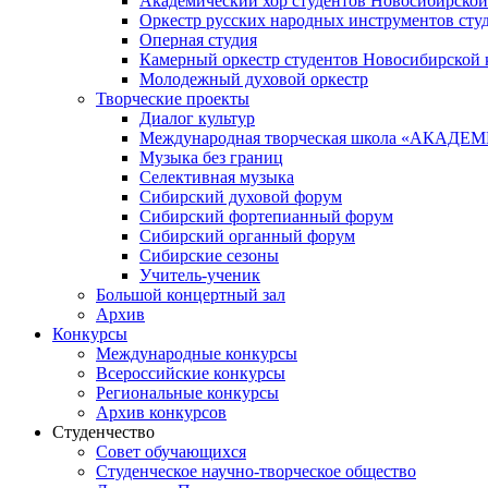
Академический хор студентов Новосибирской
Оркестр русских народных инструментов сту
Оперная студия
Камерный оркестр студентов Новосибирской 
Молодежный духовой оркестр
Творческие проекты
Диалог культур
Международная творческая школа «АКА
Музыка без границ
Селективная музыка
Сибирский духовой форум
Сибирский фортепианный форум
Сибирский органный форум
Сибирские сезоны
Учитель-ученик
Большой концертный зал
Архив
Конкурсы
Международные конкурсы
Всероссийские конкурсы
Региональные конкурсы
Архив конкурсов
Студенчество
Совет обучающихся
Студенческое научно-творческое общество