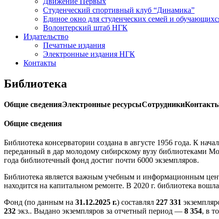
Движение Первых
Студенческий спортивный клуб “Динамика”
Единое окно для студенческих семей и обучающихс
Волонтерский штаб НГК
Издательство
Печатные издания
Электронные издания НГК
Контакты
Библиотека
Общие сведения
Электронные ресурсы
Сотрудники
Контакт
Общие сведения
Библиотека консерватории создана в августе 1956 года. К нач
переданный в дар молодому сибирскому вузу библиотеками Мос
года библиотечный фонд достиг почти 6000 экземпляров.
Библиотека является важным учебным и информационным центр
находится на капитальном ремонте. В 2020 г. библиотека вош
Фонд (по данным на
31.12.2025 г.
) составлял
227 331
экземпляр
232
экз.
. Выдано экземпляров за отчетный период —
8 354
, в 