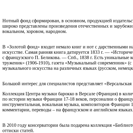
Нотный фонд сформирован, в основном, продукцией издательс
широко представлены произведения отечественных и зарубежны
вокальном, хоровом, народном.
В «Золотой фонд» входит немало книг и нот с дарственными на
искусстве. Самая ранняя книга датируется 1833 г. — «Истори
с французского П. Беликова. — Спб., 1838 г. Есть уникальные
труженик» (1906-1910), газета «Музыкальный современник» (с
музыкального искусства на различных языках (русском, немецк
Большой интерес для специалистов представляет
«Версальская
Коллекция Центра музыки барокко в Версале (Франция) в колич
по истории музыки Франции 17-18 веков, персоналии о француз
инструментальная, вокальная музыка, композиторов Франции 1
комментарии, переводы – на французском и английском языках
В 2010 году консерватории была подарена коллекция «Библиоте
оттиски статей.