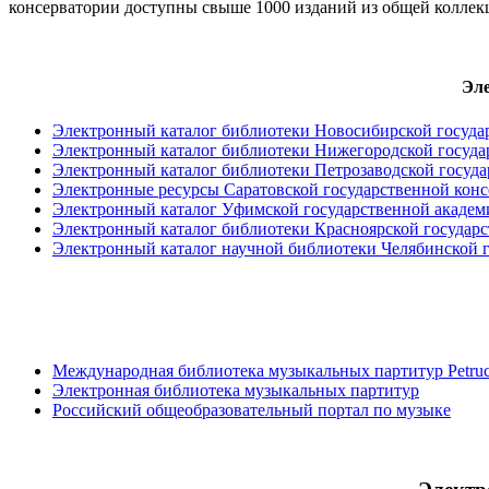
консерватории доступны свыше 1000 изданий из общей коллекц
Эл
Электронный каталог библиотеки Новосибирской госуда
Электронный каталог библиотеки Нижегородской госуда
Электронный каталог библиотеки Петрозаводской госуда
Электронные ресурсы Саратовской государственной конс
Электронный каталог Уфимской государственной академи
Электронный каталог библиотеки Красноярской государс
Электронный каталог научной библиотеки Челябинской г
Международная библиотека музыкальных партитур Petrucc
Электронная библиотека музыкальных партитур
Российский общеобразовательный портал по музыке