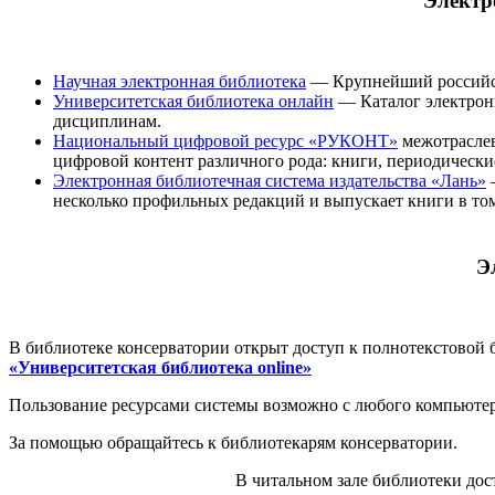
Электр
Научная электронная библиотека
— Крупнейший российск
Университетская библиотека онлайн
— Каталог электронн
дисциплинам.
Национальный цифровой ресурс «РУКОНТ»
межотраслев
цифровой контент различного рода: книги, периодические 
Электронная библиотечная система издательства «Лань»
—
несколько профильных редакций и выпускает книги в том
Э
В библиотеке консерватории открыт доступ к полнотекстовой 
«Университетская библиотека online»
Пользование ресурсами системы возможно с любого компьютера
За помощью обращайтесь к библиотекарям консерватории.
В читальном зале библиотеки дос