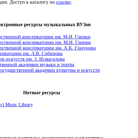
ии. Доступ к каталогу по
ссылке
.
ектронные ресурсы музыкальных ВУЗов
рственной консерватории им. М.И. Глинки
рственной консерватории им. М.И. Глинки
рственной консерватории им. А.К. Глазунова
ерватории им. Л.В. Собинова
и искусств им. З. Исмагилова
твенной академии музыки и театра
осударственной академии культуры и искусств
Нотные ресурсы
i Music Library