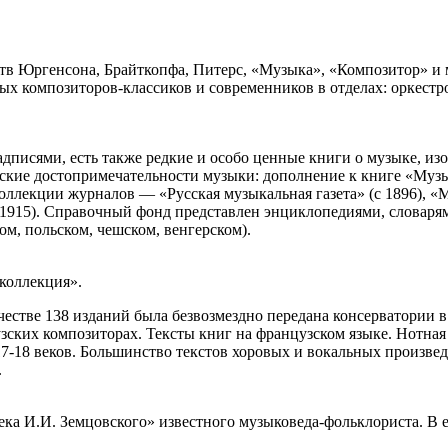
тв Юргенсона, Брайткопфа, Питерс, «Музыка»
, «Композитор» и
х композиторов-классиков и современников в отделах: оркестр
дписями, есть также редкие и особо ценные книги о музыке, из
ческие достопримечательности музыки: дополнение к книге «Муз
 коллекции журналов — «Русская музыкальная газета» (с 1896), 
 1915). Справочный фонд представлен энциклопедиями, словаря
ом, польском, чешском, венгерском).
 коллекция»
.
естве 138 изданий была безвозмездно передана консерватории в 
ских композиторах. Тексты книг на французском языке. Нотная 
7-18 веков. Большинство текстов хоровых и вокальных произвед
.
ка И.И. Земцовского» известного музыковеда-фольклориста. В е