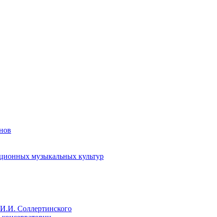
енов
иционных музыкальных культур
И.И. Соллертинского