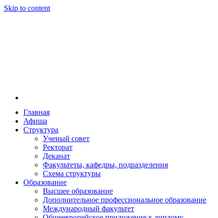
Skip to content
Главная
Афиша
Новосибирская государственная консерватория и
Новосибирская государственная консерватория и
Структура
году распоряжением совмина РСФСР и указом м
Ученый совет
заведением в Сибири[2] и до сих пор остаётся ед
Ректорат
Глинки.
Деканат
Факультеты, кафедры, подразделения
Схема структуры
Образование
Высшее образование
Дополнительное профессиональное образование
Международный факультет
Общеевропейское приложение к диплому