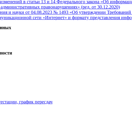
 изменений в статьи 13 и 14 Федерального закона «Об информа
административных правонарушениях» (ред. от 30.12.2020)
ния и науки от 04.08.2023 № 1493 «Об утверждении Требований 
муникационной сети «Интернет» и формату представления инф
анных
ности
естации, график пересдач