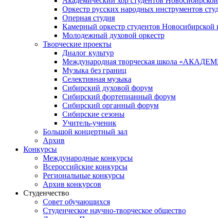
Академический хор студентов Новосибирской
Оркестр русских народных инструментов сту
Оперная студия
Камерный оркестр студентов Новосибирской 
Молодежный духовой оркестр
Творческие проекты
Диалог культур
Международная творческая школа «АКА
Музыка без границ
Селективная музыка
Сибирский духовой форум
Сибирский фортепианный форум
Сибирский органный форум
Сибирские сезоны
Учитель-ученик
Большой концертный зал
Архив
Конкурсы
Международные конкурсы
Всероссийские конкурсы
Региональные конкурсы
Архив конкурсов
Студенчество
Совет обучающихся
Студенческое научно-творческое общество