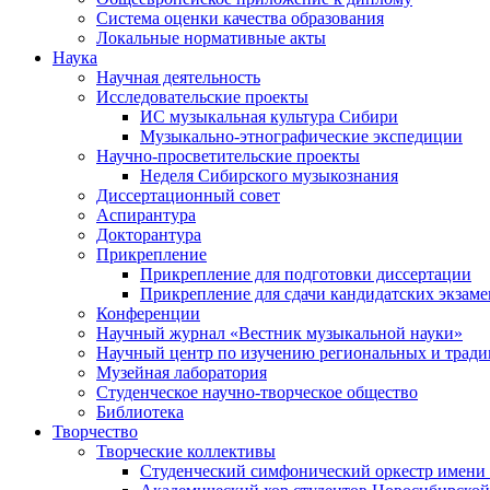
Система оценки качества образования
Локальные нормативные акты
Наука
Научная деятельность
Исследовательские проекты
ИС музыкальная культура Сибири
Музыкально-этнографические экспедиции
Научно-просветительские проекты
Неделя Сибирского музыкознания
Диссертационный совет
Аспирантура
Докторантура
Прикрепление
Прикрепление для подготовки диссертации
Прикрепление для сдачи кандидатских экзам
Конференции
Научный журнал «Вестник музыкальной науки»
Научный центр по изучению региональных и трад
Музейная лаборатория
Студенческое научно-творческое общество
Библиотека
Творчество
Творческие коллективы
Студенческий симфонический оркестр имени 