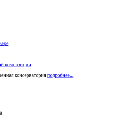
ьере
ой композиции
твенная консерватория
подробнее...
а