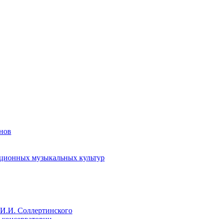
енов
иционных музыкальных культур
И.И. Соллертинского