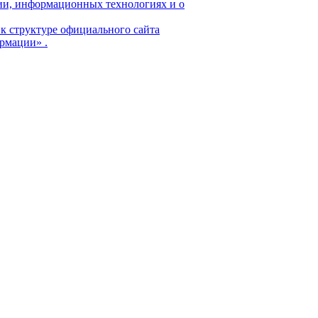
ции, информационных технологиях и о
к структуре официального сайта
ормации»
.