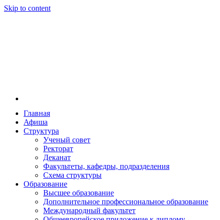
Skip to content
Главная
Афиша
Новосибирская государственная консерватория и
Новосибирская государственная консерватория и
Структура
году распоряжением совмина РСФСР и указом м
Ученый совет
заведением в Сибири[2] и до сих пор остаётся ед
Ректорат
Глинки.
Деканат
Факультеты, кафедры, подразделения
Схема структуры
Образование
Высшее образование
Дополнительное профессиональное образование
Международный факультет
Общеевропейское приложение к диплому