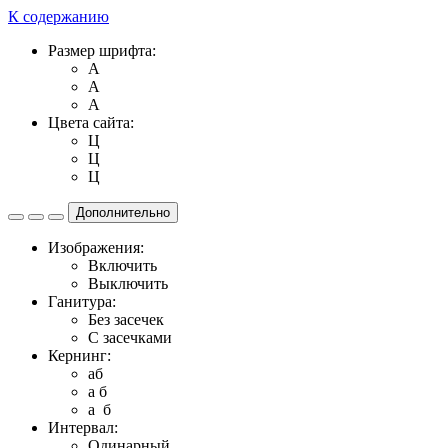
К содержанию
Размер шрифта:
A
A
A
Цвета сайта:
Ц
Ц
Ц
Дополнительно
Изображения:
Включить
Выключить
Ганитура:
Без засечек
С засечками
Кернинг:
aб
a б
a б
Интервал:
Одинарный