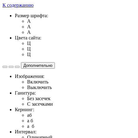
К содержанию
Размер шрифта:
A
A
A
Цвета сайта:
Ц
Ц
Ц
Дополнительно
Изображения:
Включить
Выключить
Ганитура:
Без засечек
С засечками
Кернинг:
aб
a б
a б
Интервал:
Одинарный