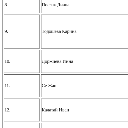
8.
Послак Диана
9.
Тодошева Карина
10.
Доржиева Инна
11.
Се Жао
12.
Калатай Иван