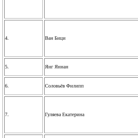
4.
Ван Бици
5.
Янг Яннан
6.
Соловьёв Филипп
7.
Гуляева Екатерина