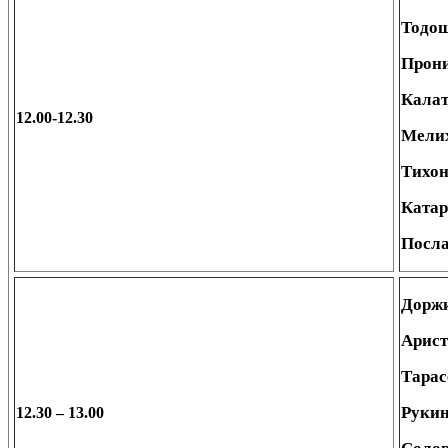
Тодош
Прон
Калат
12.00-12.30
Мелих
Тихон
Ката
Посл
Дорж
Арист
Тарас
Рукин
12.30 – 13.00