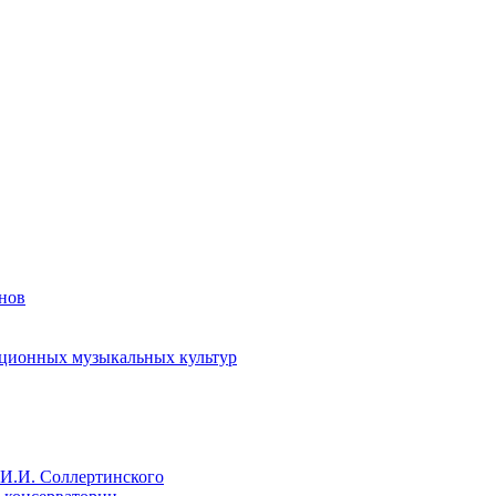
енов
иционных музыкальных культур
И.И. Соллертинского