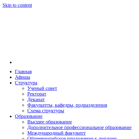
Skip to content
Главная
Афиша
Новосибирская государственная консерватория и
Новосибирская государственная консерватория и
Структура
году распоряжением совмина РСФСР и указом м
Ученый совет
заведением в Сибири[2] и до сих пор остаётся ед
Ректорат
Глинки.
Деканат
Факультеты, кафедры, подразделения
Схема структуры
Образование
Высшее образование
Дополнительное профессиональное образование
Международный факультет
Общеевропейское приложение к диплому