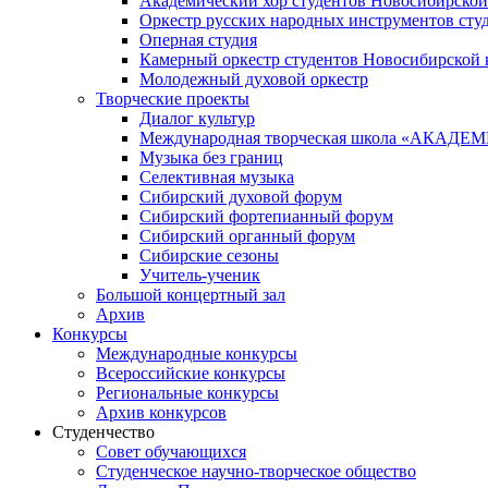
Академический хор студентов Новосибирской
Оркестр русских народных инструментов сту
Оперная студия
Камерный оркестр студентов Новосибирской 
Молодежный духовой оркестр
Творческие проекты
Диалог культур
Международная творческая школа «АКА
Музыка без границ
Селективная музыка
Сибирский духовой форум
Сибирский фортепианный форум
Сибирский органный форум
Сибирские сезоны
Учитель-ученик
Большой концертный зал
Архив
Конкурсы
Международные конкурсы
Всероссийские конкурсы
Региональные конкурсы
Архив конкурсов
Студенчество
Совет обучающихся
Студенческое научно-творческое общество