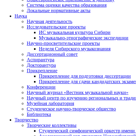
Система оценки качества образования
Локальные нормативные акты
Наука
Научная деятельность
Исследовательские проекты
ИС музыкальная культура Сибири
Музыкально-этнографические экспедиции
Научно-просветительские проекты
Неделя Сибирского музыкознания
Диссертационный совет
Аспирантура
Докторантура
Прикрепление
Прикрепление для подготовки диссертации
Прикрепление для сдачи кандидатских экзам
Конференции
Научный журнал «Вестник музыкальной науки»
Научный центр по изучению региональных и трад
Музейная лаборатория
Студенческое научно-творческое общество
Библиотека
Творчество
Творческие коллективы
Студенческий симфонический оркестр имени 