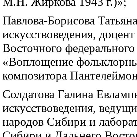
М.Н. Жиркова 1943 г.)»;
Павлова-Борисова Татьяна
искусствоведения, доцент
Восточного федерального
«Воплощение фольклорных
композитора Пантелеймон
Солдатова Галина Евлампь
искусствоведения, ведущи
народов Сибири и лабора
Сибири и Дальнего Восто