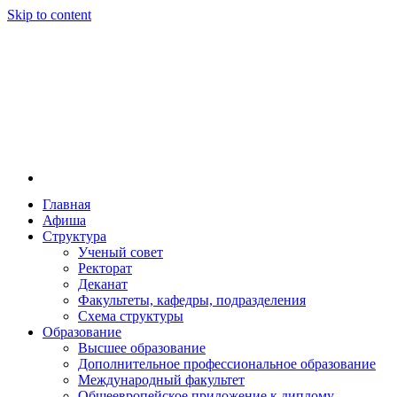
Skip to content
Главная
Афиша
Новосибирская государственная консерватория и
Новосибирская государственная консерватория и
Структура
году распоряжением совмина РСФСР и указом м
Ученый совет
заведением в Сибири[2] и до сих пор остаётся ед
Ректорат
Глинки.
Деканат
Факультеты, кафедры, подразделения
Схема структуры
Образование
Высшее образование
Дополнительное профессиональное образование
Международный факультет
Общеевропейское приложение к диплому