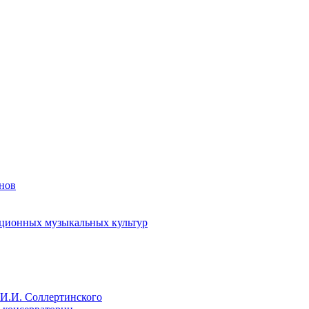
енов
иционных музыкальных культур
И.И. Соллертинского