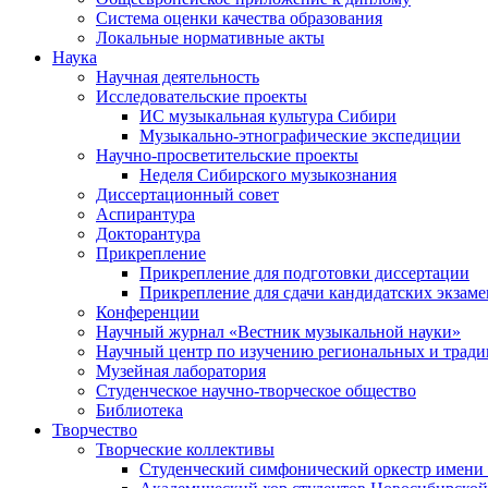
Система оценки качества образования
Локальные нормативные акты
Наука
Научная деятельность
Исследовательские проекты
ИС музыкальная культура Сибири
Музыкально-этнографические экспедиции
Научно-просветительские проекты
Неделя Сибирского музыкознания
Диссертационный совет
Аспирантура
Докторантура
Прикрепление
Прикрепление для подготовки диссертации
Прикрепление для сдачи кандидатских экзам
Конференции
Научный журнал «Вестник музыкальной науки»
Научный центр по изучению региональных и трад
Музейная лаборатория
Студенческое научно-творческое общество
Библиотека
Творчество
Творческие коллективы
Студенческий симфонический оркестр имени 