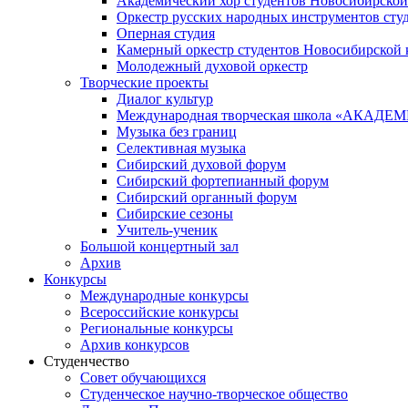
Академический хор студентов Новосибирской
Оркестр русских народных инструментов сту
Оперная студия
Камерный оркестр студентов Новосибирской 
Молодежный духовой оркестр
Творческие проекты
Диалог культур
Международная творческая школа «АКА
Музыка без границ
Селективная музыка
Сибирский духовой форум
Сибирский фортепианный форум
Сибирский органный форум
Сибирские сезоны
Учитель-ученик
Большой концертный зал
Архив
Конкурсы
Международные конкурсы
Всероссийские конкурсы
Региональные конкурсы
Архив конкурсов
Студенчество
Совет обучающихся
Студенческое научно-творческое общество