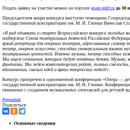
Подать заявку на участие можно на портале
grant.stdrf.ru
до 30 
Председателем жюри конкурса выступит помощник Сопредседат
государственной консерватории им. М. И. Глинки Вячеслав Ст
«
Я рад объявить о старте Всероссийского конкурса молодых 
поддержке Союза театральных деятелей Российской Федерации
яркий репертуар для оперных театров, адресованных самому 
театр, оперное искусство, способны универсальным языком м
театральных ценностей. Именно музыка, театр способны заже
Мы ищем сочинения, которые будут понятны детям. Музыку, ко
фантазии. Мы ждем композиторских работ, полных смелости, 
вдохновения, смелых идей и ярких творческих побед!
».
Конкурс приурочен к одноименной конференции «Опера — детя
государственной консерватории им. М. И. Глинки. Конференци
связанных с созданием музыкальных спектаклей для детской ау
Permalink
Поделиться:
Основные сведения