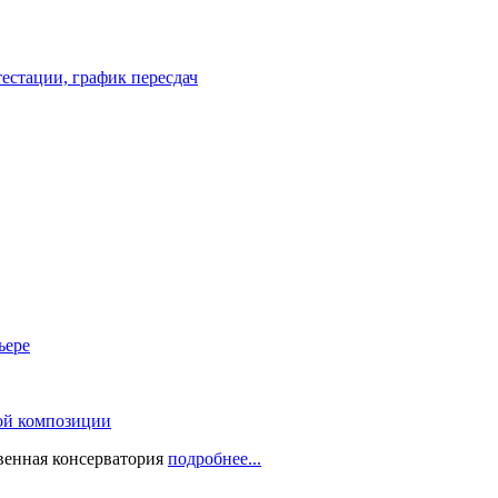
естации, график пересдач
ьере
ой композиции
твенная консерватория
подробнее...