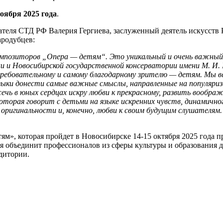
ноября 2025 года
.
еля СТД РФ Валерия Гергиева, заслуженный деятель искусств Р
ародубцев:
композиторов „Опера — детям“. Это уникальный и очень важны
 и Новосибирской государственной консерватории имени М. И. 
требовательному и самому благодарному зрителю — детям. Мы в
узыки донести самые важные смыслы, направленные на популяри
чь в юных сердцах искру любви к прекрасному, развить воображ
торая говорит с детьми на языке искренних чувств, динамично
оригинальности и, конечно, любви к своим будущим слушателям
м», которая пройдет в Новосибирске 14-15 октября 2025 года 
я объединит профессионалов из сферы культуры и образования 
дитории.