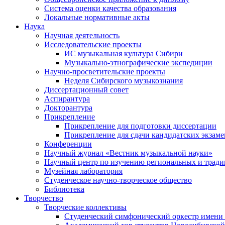
Система оценки качества образования
Локальные нормативные акты
Наука
Научная деятельность
Исследовательские проекты
ИС музыкальная культура Сибири
Музыкально-этнографические экспедиции
Научно-просветительские проекты
Неделя Сибирского музыкознания
Диссертационный совет
Аспирантура
Докторантура
Прикрепление
Прикрепление для подготовки диссертации
Прикрепление для сдачи кандидатских экзам
Конференции
Научный журнал «Вестник музыкальной науки»
Научный центр по изучению региональных и трад
Музейная лаборатория
Студенческое научно-творческое общество
Библиотека
Творчество
Творческие коллективы
Студенческий симфонический оркестр имени 