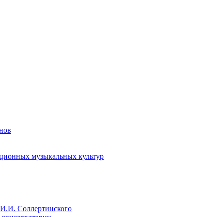
енов
иционных музыкальных культур
И.И. Соллертинского