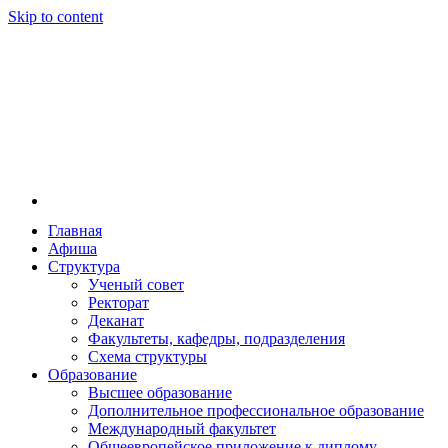
Skip to content
Главная
Афиша
Новосибирская государственная консерватория и
Новосибирская государственная консерватория и
Структура
году распоряжением совмина РСФСР и указом м
Ученый совет
заведением в Сибири[2] и до сих пор остаётся ед
Ректорат
Глинки.
Деканат
Факультеты, кафедры, подразделения
Схема структуры
Образование
Высшее образование
Дополнительное профессиональное образование
Международный факультет
Общеевропейское приложение к диплому