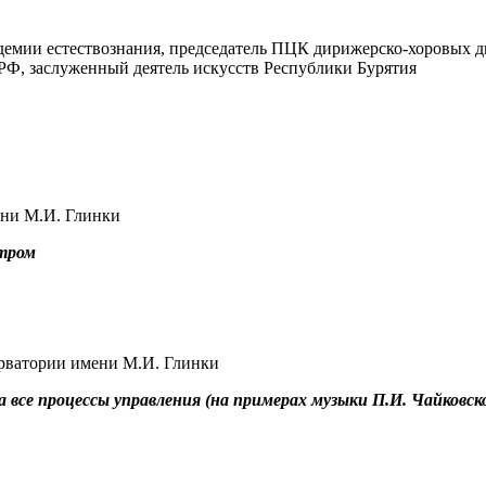
кадемии естествознания, председатель ПЦК дирижерско-хоровых
 РФ, заслуженный деятель искусств Республики Бурятия
ени М.И. Глинки
стром
ерватории имени М.И. Глинки
а все процессы управления (на примерах музыки П.И. Чайковск