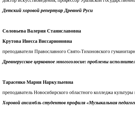
доктор искусствоведения, профессор Уральской государственн
Детский хоровой репертуар Древней Руси
Соловьева Валерия Станиславовна
Крутова
Инесса Виссарионовна
преподаватели Православного Свято-Тихоновского гуманитарн
Древнерусское церковное многоголосие: проблемы исполнит
Тарасенко Мария Наркулыевна
преподаватель Новосибирского областного колледжа культуры
Хоровой ансамбль студентов профиля «Музыкальная педаго