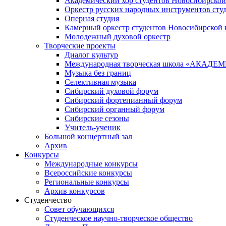
Академический хор студентов Новосибирской
Оркестр русских народных инструментов сту
Оперная студия
Камерный оркестр студентов Новосибирской 
Молодежный духовой оркестр
Творческие проекты
Диалог культур
Международная творческая школа «АКА
Музыка без границ
Селективная музыка
Сибирский духовой форум
Сибирский фортепианный форум
Сибирский органный форум
Сибирские сезоны
Учитель-ученик
Большой концертный зал
Архив
Конкурсы
Международные конкурсы
Всероссийские конкурсы
Региональные конкурсы
Архив конкурсов
Студенчество
Совет обучающихся
Студенческое научно-творческое общество