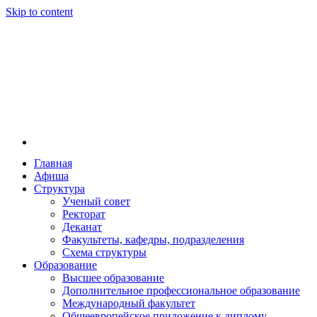
Skip to content
Главная
Афиша
Новосибирская государственная консерватория и
Новосибирская государственная консерватория и
Структура
году распоряжением совмина РСФСР и указом м
Ученый совет
заведением в Сибири[2] и до сих пор остаётся ед
Ректорат
Глинки.
Деканат
Факультеты, кафедры, подразделения
Схема структуры
Образование
Высшее образование
Дополнительное профессиональное образование
Международный факультет
Общеевропейское приложение к диплому