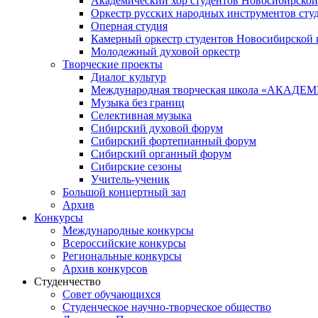
Академический хор студентов Новосибирской
Оркестр русских народных инструментов сту
Оперная студия
Камерный оркестр студентов Новосибирской 
Молодежный духовой оркестр
Творческие проекты
Диалог культур
Международная творческая школа «АКА
Музыка без границ
Селективная музыка
Сибирский духовой форум
Сибирский фортепианный форум
Сибирский органный форум
Сибирские сезоны
Учитель-ученик
Большой концертный зал
Архив
Конкурсы
Международные конкурсы
Всероссийские конкурсы
Региональные конкурсы
Архив конкурсов
Студенчество
Совет обучающихся
Студенческое научно-творческое общество