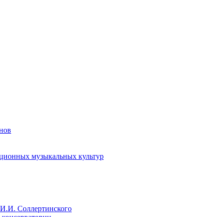
енов
иционных музыкальных культур
И.И. Соллертинского