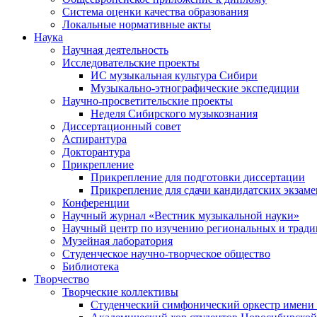
Система оценки качества образования
Локальные нормативные акты
Наука
Научная деятельность
Исследовательские проекты
ИС музыкальная культура Сибири
Музыкально-этнографические экспедиции
Научно-просветительские проекты
Неделя Сибирского музыкознания
Диссертационный совет
Аспирантура
Докторантура
Прикрепление
Прикрепление для подготовки диссертации
Прикрепление для сдачи кандидатских экзам
Конференции
Научный журнал «Вестник музыкальной науки»
Научный центр по изучению региональных и трад
Музейная лаборатория
Студенческое научно-творческое общество
Библиотека
Творчество
Творческие коллективы
Студенческий симфонический оркестр имени 