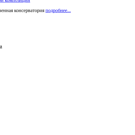
ой композиции
твенная консерватория
подробнее...
а