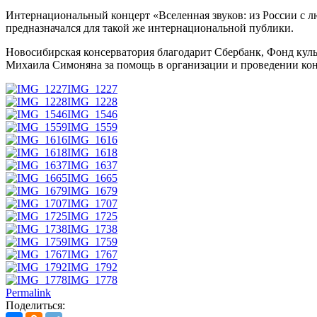
Интернациональный концерт «Вселенная звуков: из России с лю
предназначался для такой же интернациональной публики.
Новосибирская консерватория благодарит Сбербанк, Фонд куль
Михаила Симоняна за помощь в организации и проведении кон
IMG_1227
IMG_1228
IMG_1546
IMG_1559
IMG_1616
IMG_1618
IMG_1637
IMG_1665
IMG_1679
IMG_1707
IMG_1725
IMG_1738
IMG_1759
IMG_1767
IMG_1792
IMG_1778
Permalink
Поделиться: