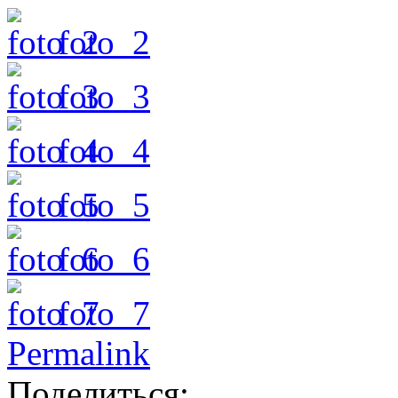
foto_2
foto_3
foto_4
foto_5
foto_6
foto_7
Permalink
Поделиться: