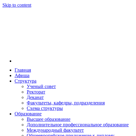
Skip to content
Главная
Афиша
Новосибирская государственная консерватория и
Новосибирская государственная консерватория и
Структура
году распоряжением совмина РСФСР и указом м
Ученый совет
заведением в Сибири[2] и до сих пор остаётся ед
Ректорат
Глинки.
Деканат
Факультеты, кафедры, подразделения
Схема структуры
Образование
Высшее образование
Дополнительное профессиональное образование
Международный факультет
Общеевропейское приложение к диплому