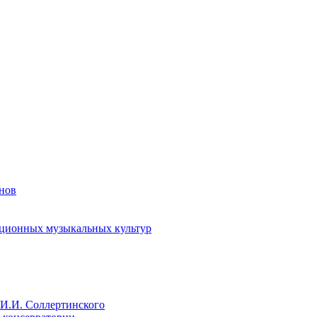
енов
иционных музыкальных культур
И.И. Соллертинского