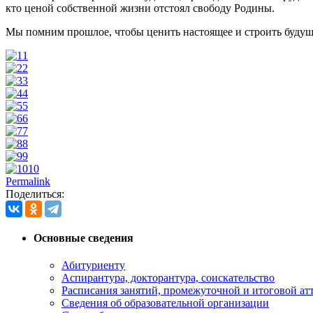
кто ценой собственной жизни отстоял свободу Родины.
Мы помним прошлое, чтобы ценить настоящее и строить будущ
1
2
3
4
5
6
7
8
9
10
Permalink
Поделиться:
Основные сведения
Абитуриенту
Аспирантура, докторантура, соискательство
Расписания занятий, промежуточной и итоговой атт
Сведения об образовательной организации