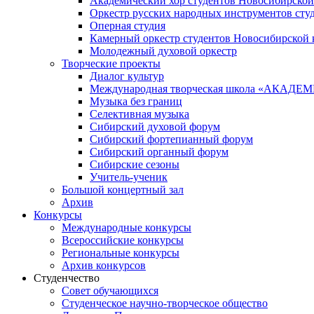
Академический хор студентов Новосибирской
Оркестр русских народных инструментов сту
Оперная студия
Камерный оркестр студентов Новосибирской 
Молодежный духовой оркестр
Творческие проекты
Диалог культур
Международная творческая школа «АКА
Музыка без границ
Селективная музыка
Сибирский духовой форум
Сибирский фортепианный форум
Сибирский органный форум
Сибирские сезоны
Учитель-ученик
Большой концертный зал
Архив
Конкурсы
Международные конкурсы
Всероссийские конкурсы
Региональные конкурсы
Архив конкурсов
Студенчество
Совет обучающихся
Студенческое научно-творческое общество