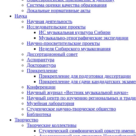
Система оценки качества образования
Локальные нормативные акты
Наука
Научная деятельность
Исследовательские проекты
ИС музыкальная культура Сибири
Музыкально-этнографические экспедиции
Научно-просветительские проекты
Неделя Сибирского музыкознания
Диссертационный совет
Аспирантура
Докторантура
Прикрепление
Прикрепление для подготовки диссертации
Прикрепление для сдачи кандидатских экзам
Конференции
Научный журнал «Вестник музыкальной науки»
Научный центр по изучению региональных и трад
Музейная лаборатория
Студенческое научно-творческое общество
Библиотека
Творчество
Творческие коллективы
Студенческий симфонический оркестр имени 