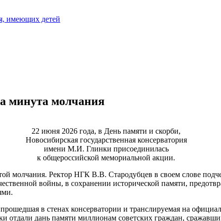
я, имеющих детей
а минута молчания
22 июня 2026 года, в День памяти и скорби,
Новосибирская государственная консерватория
имени М.И. Глинки присоединилась
к общероссийской мемориальной акции.
той молчания. Ректор НГК В.В. Стародубцев в своем слове под
ественной войны, в сохранении исторической памяти, предотв
ями.
прошедшая в стенах консерватории и транслируемая на официаль
ки отдали дань памяти миллионам советских граждан, сражавшим