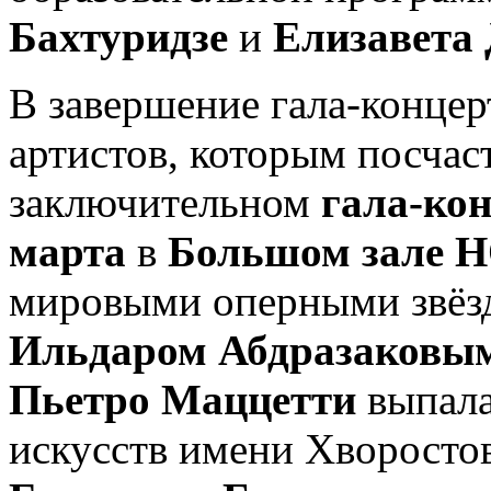
Бахтуридзе
и
Елизавета
В завершение гала-конце
артистов, которым посчас
заключительном
гала-ко
марта
в
Большом зале 
мировыми оперными звёз
Ильдаром Абдразаковы
Пьетро Маццетти
выпала
искусств имени Хворосто