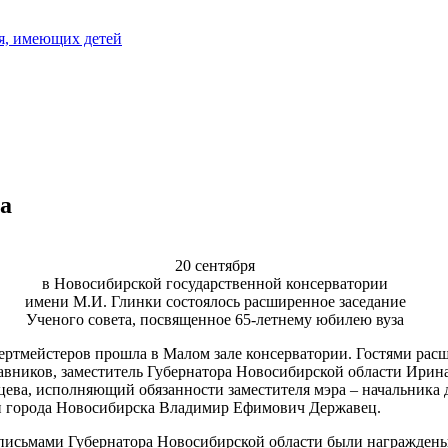
я, имеющих детей
та
20 сентября
в Новосибирской государственной консерватории
имени М.И. Глинки состоялось расширенное заседание
Ученого совета, посвященное 65-летнему юбилею вуза
ртмейстеров прошла в Малом зале консерватории. Гостями расш
вников, заместитель Губернатора Новосибирской области Ирин
ева, исполняющий обязанности заместителя мэра – начальника д
и города Новосибирска Владимир Ефимович Державец.
исьмами Губернатора Новосибирской области были награждены: