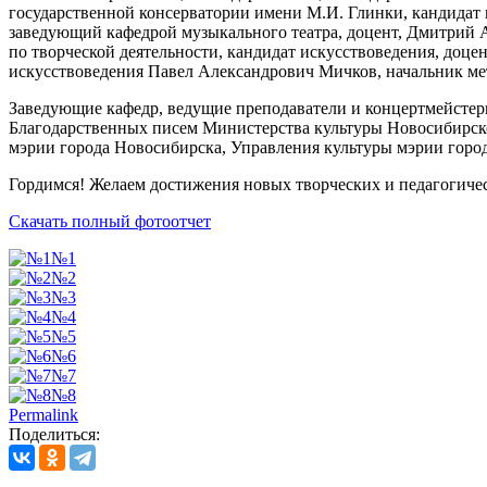
государственной консерватории имени М.И. Глинки, кандидат 
заведующий кафедрой музыкального театра, доцент, Дмитрий А
по творческой деятельности, кандидат искусствоведения, доц
искусствоведения Павел Александрович Мичков, начальник ме
Заведующие кафедр, ведущие преподаватели и концертмейстеры
Благодарственных писем Министерства культуры Новосибирско
мэрии города Новосибирска, Управления культуры мэрии горо
Гордимся! Желаем достижения новых творческих и педагогиче
Скачать полный фотоотчет
№1
№2
№3
№4
№5
№6
№7
№8
Permalink
Поделиться: