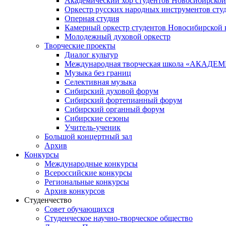
Академический хор студентов Новосибирской
Оркестр русских народных инструментов сту
Оперная студия
Камерный оркестр студентов Новосибирской 
Молодежный духовой оркестр
Творческие проекты
Диалог культур
Международная творческая школа «АКА
Музыка без границ
Селективная музыка
Сибирский духовой форум
Сибирский фортепианный форум
Сибирский органный форум
Сибирские сезоны
Учитель-ученик
Большой концертный зал
Архив
Конкурсы
Международные конкурсы
Всероссийские конкурсы
Региональные конкурсы
Архив конкурсов
Студенчество
Совет обучающихся
Студенческое научно-творческое общество