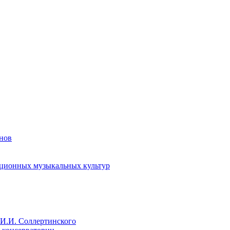
енов
иционных музыкальных культур
И.И. Соллертинского