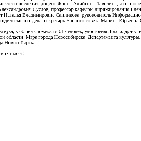
искусствоведения, доцент Жанна Алийевна Лавелина, и.о. проре
лександрович Суслов, профессор кафедры дирижирования Елена 
ент Наталья Владимировна Санникова, руководитель Информацио
тодического отдела, секретарь Ученого совета Марина Юрьевна
 вуза, в общей сложности 61 человек, удостоены: Благодарност
й области, Мэра города Новосибирска, Департамента культуры,
да Новосибирска.
ских высот!