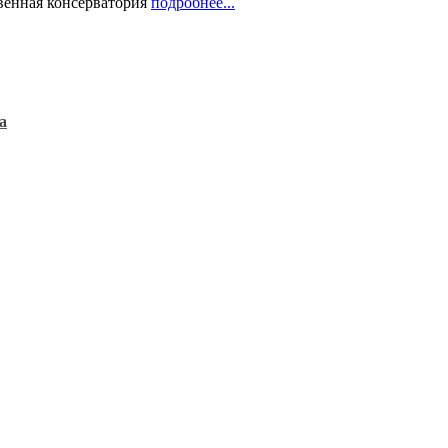
твенная консерватория
подробнее...
а