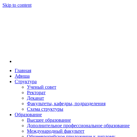
Skip to content
Главная
Афиша
Новосибирская государственная консерватория и
Новосибирская государственная консерватория и
Структура
году распоряжением совмина РСФСР и указом м
Ученый совет
заведением в Сибири[2] и до сих пор остаётся ед
Ректорат
Глинки.
Деканат
Факультеты, кафедры, подразделения
Схема структуры
Образование
Высшее образование
Дополнительное профессиональное образование
Международный факультет
Общеевропейское приложение к диплому