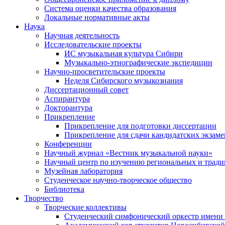
Система оценки качества образования
Локальные нормативные акты
Наука
Научная деятельность
Исследовательские проекты
ИС музыкальная культура Сибири
Музыкально-этнографические экспедиции
Научно-просветительские проекты
Неделя Сибирского музыкознания
Диссертационный совет
Аспирантура
Докторантура
Прикрепление
Прикрепление для подготовки диссертации
Прикрепление для сдачи кандидатских экзам
Конференции
Научный журнал «Вестник музыкальной науки»
Научный центр по изучению региональных и трад
Музейная лаборатория
Студенческое научно-творческое общество
Библиотека
Творчество
Творческие коллективы
Студенческий симфонический оркестр имени 