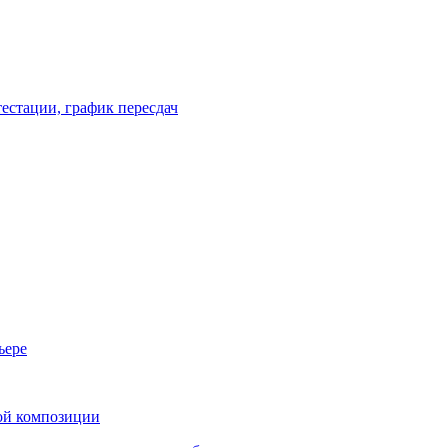
естации, график пересдач
ьере
ой композиции