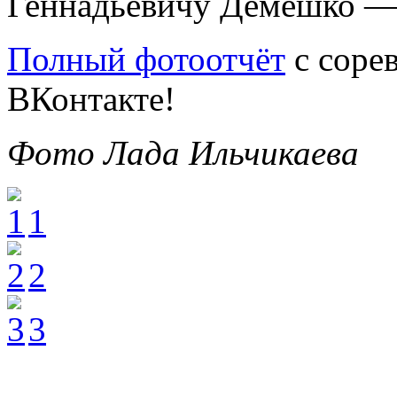
Геннадьевичу Демешко — з
Полный фотоотчёт
с соре
ВКонтакте!
Фото Лада Ильчикаева
1
2
3