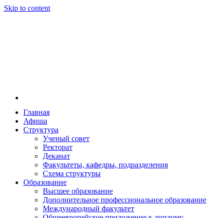
Skip to content
Главная
Афиша
Новосибирская государственная консерватория и
Новосибирская государственная консерватория и
Структура
году распоряжением совмина РСФСР и указом м
Ученый совет
заведением в Сибири[2] и до сих пор остаётся ед
Ректорат
Глинки.
Деканат
Факультеты, кафедры, подразделения
Схема структуры
Образование
Высшее образование
Дополнительное профессиональное образование
Международный факультет
Общеевропейское приложение к диплому