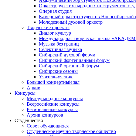
Академический хор студентов Новосибирской
Оркестр русских народных инструментов сту
Оперная студия
Камерный оркестр студентов Новосибирской 
Молодежный духовой оркестр
Творческие проекты
Диалог культур
Международная творческая школа «АКА
Музыка без границ
Селективная музыка
Сибирский духовой форум
Сибирский фортепианный форум
Сибирский органный форум
Сибирские сезоны
Учитель-ученик
Большой концертный зал
Архив
Конкурсы
Международные конкурсы
Всероссийские конкурсы
Региональные конкурсы
Архив конкурсов
Студенчество
Совет обучающихся
Студенческое научно-творческое общество