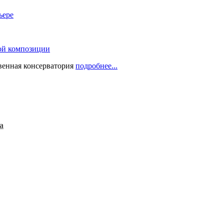
ьере
ой композиции
твенная консерватория
подробнее...
а