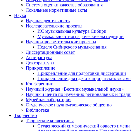
Система оценки качества образования
Локальные нормативные акты
Наука
Научная деятельность
Исследовательские проекты
ИС музыкальная культура Сибири
Музыкально-этнографические экспедиции
Научно-просветительские проекты
Неделя Сибирского музыкознания
Диссертационный совет
Аспирантура
Докторантура
Прикрепление
Прикрепление для подготовки диссертации
Прикрепление для сдачи кандидатских экзам
Конференции
Научный журнал «Вестник музыкальной науки»
Научный центр по изучению региональных и трад
Музейная лаборатория
Студенческое научно-творческое общество
Библиотека
Творчество
Творческие коллективы
Студенческий симфонический оркестр имени 