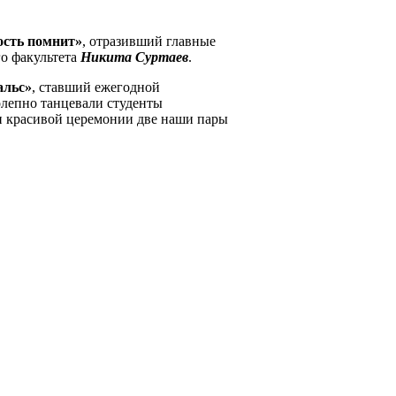
сть помнит»
, отразивший главные
о факультета
Никита Суртаев
.
альс»
, ставший ежегодной
олепно танцевали студенты
и красивой церемонии две наши пары