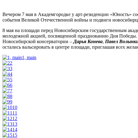
Вечером 7 мая в Академгородке у арт-резиденции «Юность» 
события Великой Отечественной войны и подвиги новосибирце
8 мая на площади перед Новосибирским государственным ака
молодежной акцией, посвященной празднованию Дня Победы. В
Новосибирской консерватории –
Дарья Конева
,
Павел Волынк
остались вальсировать в центре площади, приглашая всех жел
1, main
2
3
4
5
6
7
8
9
10
11
12
13
14
15