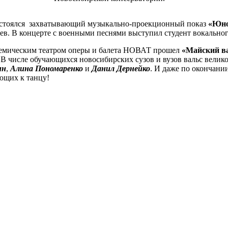
состоялся захватывающий музыкально-проекционный показ
«Юно
в. В концерте с военными песнями выступил студент вокальног
демическим театром оперы и балета НОВАТ прошел
«Майский в
 числе обучающихся новосибирских сузов и вузов вальс велик
ин
,
Алина Пономаренко
и
Данил Дернейко
. И даже по окончани
ающих к танцу!