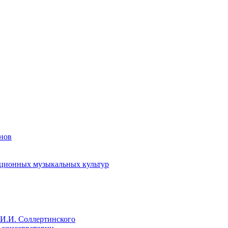
енов
иционных музыкальных культур
И.И. Соллертинского