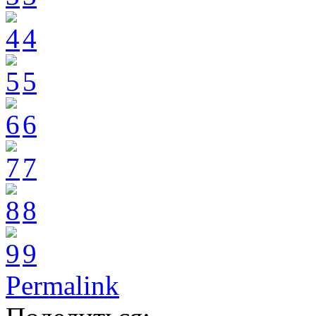
4
5
6
7
8
9
Permalink