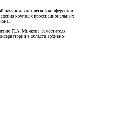
ой научно-практической конференции
оведения крупных кросснациональных
иона.
витию П.А. Мичкова, заместителя
нсерватории в области архивно-