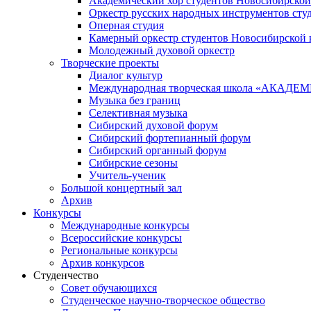
Академический хор студентов Новосибирской
Оркестр русских народных инструментов сту
Оперная студия
Камерный оркестр студентов Новосибирской 
Молодежный духовой оркестр
Творческие проекты
Диалог культур
Международная творческая школа «АКА
Музыка без границ
Селективная музыка
Сибирский духовой форум
Сибирский фортепианный форум
Сибирский органный форум
Сибирские сезоны
Учитель-ученик
Большой концертный зал
Архив
Конкурсы
Международные конкурсы
Всероссийские конкурсы
Региональные конкурсы
Архив конкурсов
Студенчество
Совет обучающихся
Студенческое научно-творческое общество