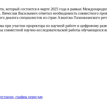
и, который состоится в марте 2025 года в рамках Международн
». Вячеслав Васильевич отметил необходимость совместного пр
о диалога специалистов из стран Азиатско-Тихоокеанского рег
ва при участии проректора по научной работе и цифровому раз
 совместной научно-исследовательской работы обучающихся ко
естации, график пересдач