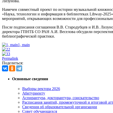
Лизунова.
Намечен совместный проект по истории музыкальной книжност
«Наука, технологии и информация в библиотеках Libway-2025
мероприятий, открывающих возможности для профессиональног
После подписания соглашения В.В. Стародубцев и И.В. Лизуно
директора ГПНТБ СО РАН А.И. Веселова обсудили перспективы
библиографической практики.
1, main
2
3
Permalink
Поделиться:
Основные сведения
Выборы ректора 2026
Абитуриенту
Аспирантура, докторантура, соискательство
Расписания занятий, промежуточной и итоговой атт
Сведения об образовательной организации
Совет обучающихся