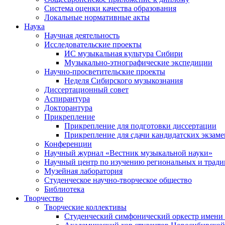
Система оценки качества образования
Локальные нормативные акты
Наука
Научная деятельность
Исследовательские проекты
ИС музыкальная культура Сибири
Музыкально-этнографические экспедиции
Научно-просветительские проекты
Неделя Сибирского музыкознания
Диссертационный совет
Аспирантура
Докторантура
Прикрепление
Прикрепление для подготовки диссертации
Прикрепление для сдачи кандидатских экзам
Конференции
Научный журнал «Вестник музыкальной науки»
Научный центр по изучению региональных и трад
Музейная лаборатория
Студенческое научно-творческое общество
Библиотека
Творчество
Творческие коллективы
Студенческий симфонический оркестр имени 