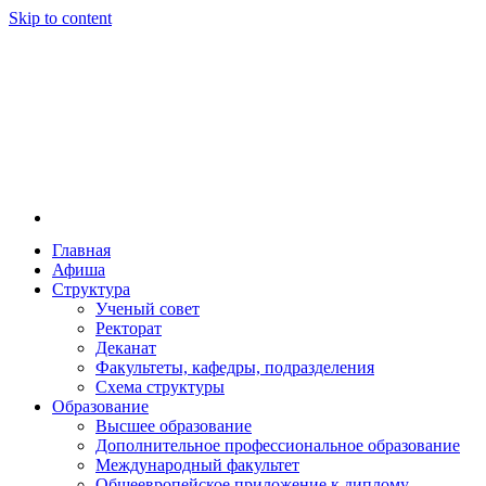
Skip to content
Главная
Афиша
Новосибирская государственная консерватория и
Новосибирская государственная консерватория и
Структура
году распоряжением совмина РСФСР и указом м
Ученый совет
заведением в Сибири[2] и до сих пор остаётся ед
Ректорат
Глинки.
Деканат
Факультеты, кафедры, подразделения
Схема структуры
Образование
Высшее образование
Дополнительное профессиональное образование
Международный факультет
Общеевропейское приложение к диплому