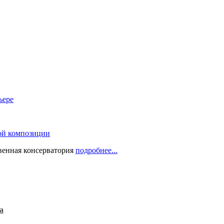
ьере
ой композиции
твенная консерватория
подробнее...
а