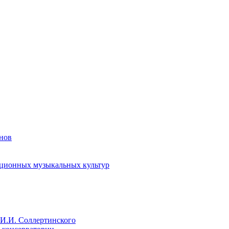
енов
иционных музыкальных культур
И.И. Соллертинского