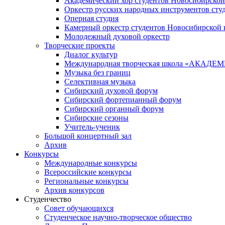
Академический хор студентов Новосибирской
Оркестр русских народных инструментов сту
Оперная студия
Камерный оркестр студентов Новосибирской 
Молодежный духовой оркестр
Творческие проекты
Диалог культур
Международная творческая школа «АКА
Музыка без границ
Селективная музыка
Сибирский духовой форум
Сибирский фортепианный форум
Сибирский органный форум
Сибирские сезоны
Учитель-ученик
Большой концертный зал
Архив
Конкурсы
Международные конкурсы
Всероссийские конкурсы
Региональные конкурсы
Архив конкурсов
Студенчество
Совет обучающихся
Студенческое научно-творческое общество