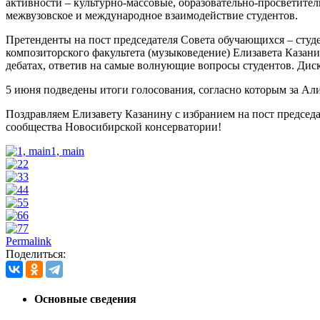
активности – культурно-массовые, образовательно-просветител
межвузовское и международное взаимодействие студентов.
Претенденты на пост председателя Совета обучающихся – студе
композиторского факультета (музыковедение) Елизавета Казан
дебатах, ответив на самые волнующие вопросы студентов. Дис
5 июня подведены итоги голосования, согласно которым за Ал
Поздравляем Елизавету Казанину с избранием на пост председ
сообщества Новосибирской консерватории!
1, main
2
3
4
5
6
7
Permalink
Поделиться:
Основные сведения