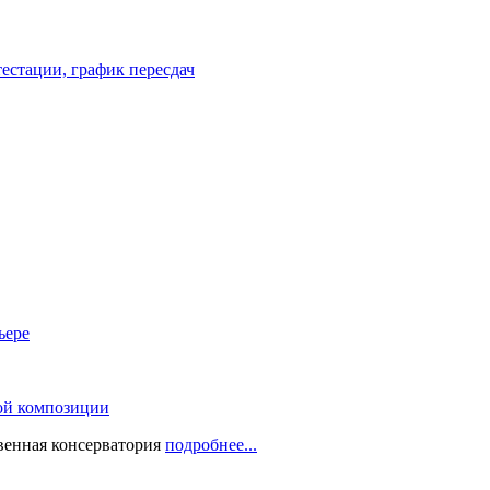
естации, график пересдач
ьере
ой композиции
твенная консерватория
подробнее...