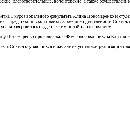
ьские, благотворительные, волонтерские, а также осуществленн
нтка 1 курса вокального факультета Алина Пономаренко и студен
ина – представили свои планы дальнейшей деятельности Совета,
куссия завершилась студенческим онлайн-голосованием.
ину Пономаренко проголосовало 48% голосовавших, за Елизавет
ателя Совета обучающихся и желанием успешной реализации план