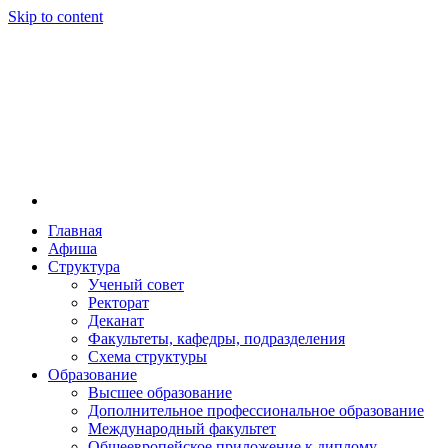
Skip to content
Главная
Афиша
Новосибирская государственная консерватория и
Новосибирская государственная консерватория и
Структура
году распоряжением совмина РСФСР и указом м
Ученый совет
заведением в Сибири[2] и до сих пор остаётся ед
Ректорат
Глинки.
Деканат
Факультеты, кафедры, подразделения
Схема структуры
Образование
Высшее образование
Дополнительное профессиональное образование
Международный факультет
Общеевропейское приложение к диплому