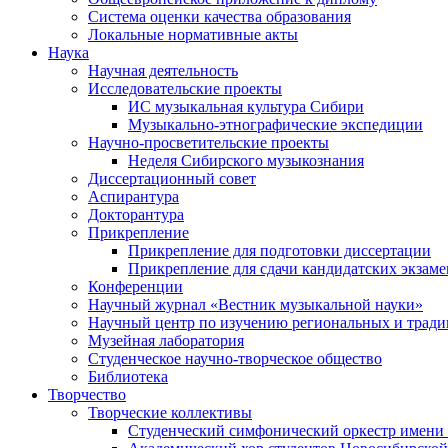
Система оценки качества образования
Локальные нормативные акты
Наука
Научная деятельность
Исследовательские проекты
ИС музыкальная культура Сибири
Музыкально-этнографические экспедиции
Научно-просветительские проекты
Неделя Сибирского музыкознания
Диссертационный совет
Аспирантура
Докторантура
Прикрепление
Прикрепление для подготовки диссертации
Прикрепление для сдачи кандидатских экзам
Конференции
Научный журнал «Вестник музыкальной науки»
Научный центр по изучению региональных и трад
Музейная лаборатория
Студенческое научно-творческое общество
Библиотека
Творчество
Творческие коллективы
Студенческий симфонический оркестр имени 