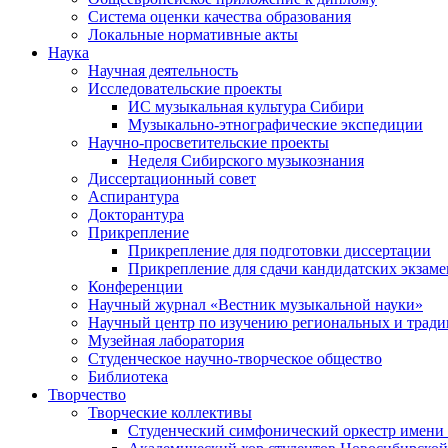
Система оценки качества образования
Локальные нормативные акты
Наука
Научная деятельность
Исследовательские проекты
ИС музыкальная культура Сибири
Музыкально-этнографические экспедиции
Научно-просветительские проекты
Неделя Сибирского музыкознания
Диссертационный совет
Аспирантура
Докторантура
Прикрепление
Прикрепление для подготовки диссертации
Прикрепление для сдачи кандидатских экзам
Конференции
Научный журнал «Вестник музыкальной науки»
Научный центр по изучению региональных и трад
Музейная лаборатория
Студенческое научно-творческое общество
Библиотека
Творчество
Творческие коллективы
Студенческий симфонический оркестр имени 