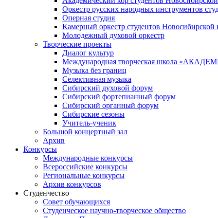
Академический хор студентов Новосибирской
Оркестр русских народных инструментов сту
Оперная студия
Камерный оркестр студентов Новосибирской 
Молодежный духовой оркестр
Творческие проекты
Диалог культур
Международная творческая школа «АКА
Музыка без границ
Селективная музыка
Сибирский духовой форум
Сибирский фортепианный форум
Сибирский органный форум
Сибирские сезоны
Учитель-ученик
Большой концертный зал
Архив
Конкурсы
Международные конкурсы
Всероссийские конкурсы
Региональные конкурсы
Архив конкурсов
Студенчество
Совет обучающихся
Студенческое научно-творческое общество