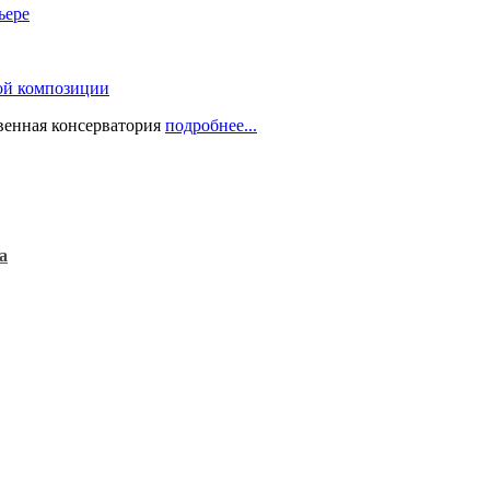
ьере
ой композиции
твенная консерватория
подробнее...
а