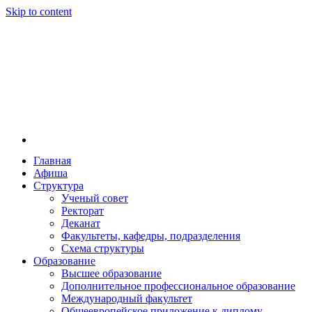
Skip to content
Главная
Афиша
Новосибирская государственная консерватория и
Новосибирская государственная консерватория и
Структура
году распоряжением совмина РСФСР и указом м
Ученый совет
заведением в Сибири[2] и до сих пор остаётся ед
Ректорат
Глинки.
Деканат
Факультеты, кафедры, подразделения
Схема структуры
Образование
Высшее образование
Дополнительное профессиональное образование
Международный факультет
Общеевропейское приложение к диплому