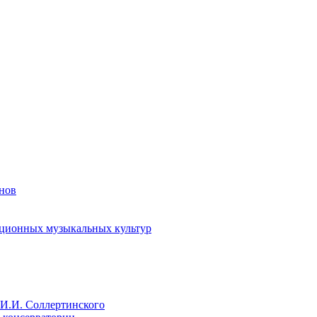
енов
иционных музыкальных культур
И.И. Соллертинского