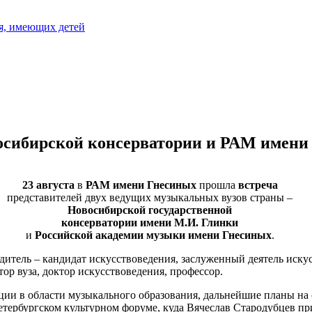
я, имеющих детей
восибирской консерватории и РАМ имени
23 августа
в
РАМ имени Гнесиных
прошла
встреча
представителей двух ведущих музыкальных вузов страны –
Новосибирской государственной
консерватории имени М.И. Глинки
и
Российской академии музыки имени Гнесиных
.
итель – кандидат искусствоведения, заслуженный деятель иску
р вуза, доктор искусствоведения, профессор.
ии в области музыкального образования, дальнейшие планы на
тербургском культурном форуме, куда Вячеслав Стародубцев при