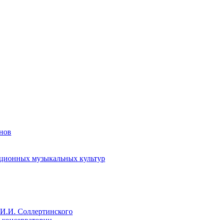
енов
иционных музыкальных культур
И.И. Соллертинского