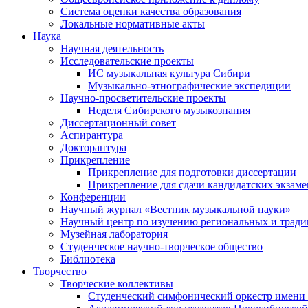
Система оценки качества образования
Локальные нормативные акты
Наука
Научная деятельность
Исследовательские проекты
ИС музыкальная культура Сибири
Музыкально-этнографические экспедиции
Научно-просветительские проекты
Неделя Сибирского музыкознания
Диссертационный совет
Аспирантура
Докторантура
Прикрепление
Прикрепление для подготовки диссертации
Прикрепление для сдачи кандидатских экзам
Конференции
Научный журнал «Вестник музыкальной науки»
Научный центр по изучению региональных и трад
Музейная лаборатория
Студенческое научно-творческое общество
Библиотека
Творчество
Творческие коллективы
Студенческий симфонический оркестр имени 