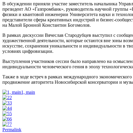
В обсуждении приняли участие заместитель начальника Управ
президент АО «Газпромбанк», руководитель научной группы «
физики и квантовой инженерии Университета науки и технол
представители сферы креативных индустрий и бизнес-сообщес
на Малой Бронной Константин Богомолов.
В рамках дискуссии Вячеслав Стародубцев выступил с сообщен
художественной деятельности, которые остаются вне зоны во
искусстве, сохранения уникальности и индивидуальности в тво
условиях цифровизации.
Выступления участников сессии было направлено на осмыслени
индивидуальности человеческого гения в эпоху технологическ
Также в ходе встреч в рамках международного экономического
продвижение авторитета Новосибирской консерватории и музы
1, main
2
3
4
5
6
7
Permalink