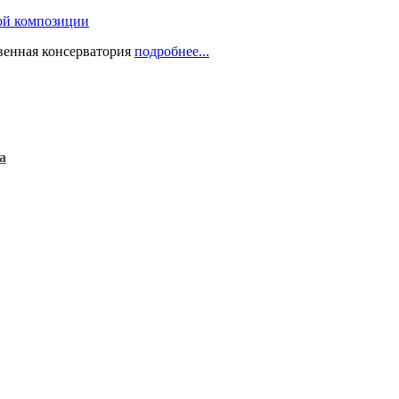
ой композиции
твенная консерватория
подробнее...
а