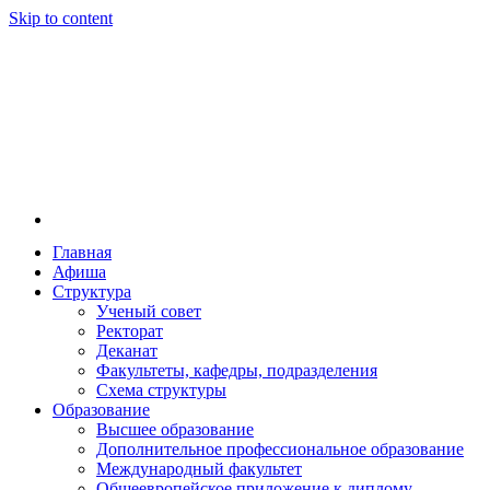
Skip to content
Главная
Афиша
Новосибирская государственная консерватория и
Новосибирская государственная консерватория и
Структура
году распоряжением совмина РСФСР и указом м
Ученый совет
заведением в Сибири[2] и до сих пор остаётся ед
Ректорат
Глинки.
Деканат
Факультеты, кафедры, подразделения
Схема структуры
Образование
Высшее образование
Дополнительное профессиональное образование
Международный факультет
Общеевропейское приложение к диплому