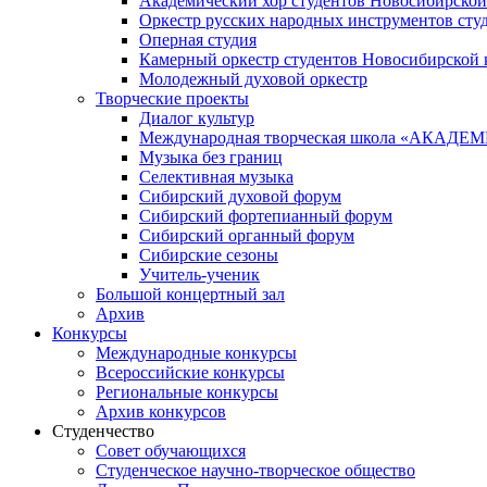
Академический хор студентов Новосибирской
Оркестр русских народных инструментов сту
Оперная студия
Камерный оркестр студентов Новосибирской 
Молодежный духовой оркестр
Творческие проекты
Диалог культур
Международная творческая школа «АКА
Музыка без границ
Селективная музыка
Сибирский духовой форум
Сибирский фортепианный форум
Сибирский органный форум
Сибирские сезоны
Учитель-ученик
Большой концертный зал
Архив
Конкурсы
Международные конкурсы
Всероссийские конкурсы
Региональные конкурсы
Архив конкурсов
Студенчество
Совет обучающихся
Студенческое научно-творческое общество