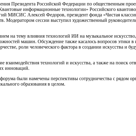
ления Президента Российской Федерации по общественным прое
Квантовые информационные технологии» Российского квантовог
огий МИСИС Алексей Федоров, президент фонда «Чистая класси
тв. Модератором сессии выступил художественный руководитель
ием на тему влияния технологий ИИ на музыкальное искусство,
зможностей машин. Обсуждение также касалось вопросов этики в
рчестве, роли человеческого фактора в создании искусства и бу
е взаимодействия технологий и искусства, а также на поиск от
их инноваций.
 форума были намечены перспективы сотрудничества с рядом ор
кального образования в целом.