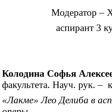
Модератор – 
аспирант 3 к
Колодина Софья Алексе
факультета.
Науч. рук. –
к
«Лакме» Лео Делиба в ас
оперы