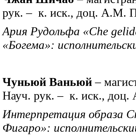
рук. –
к. иск., доц. А.М. 
Ария Рудольфа «Сhe geli
«Богема»: исполнительск
Чуньюй Ваньюй
–
магис
Науч. рук. –
к. иск., доц.
Интерпретация образа С
Фигаро»: исполнительски