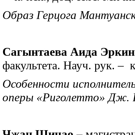
Образ Герцога Мантуанск
Сагынтаева Аида Эркин
факультета.
Науч. рук. –
к
Особенности исполнител
оперы «Риголетто» Дж. 
Чжан Шичао
–
магистран