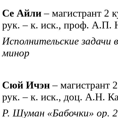
Се Айли
–
магистрант 2 
рук. –
к. иск., проф. А.П.
Исполнительские задачи 
минор
Сюй Ичэн
–
магистрант 2
рук. –
к. иск., доц. А.Н. 
Р. Шуман «Бабочки» ор. 2