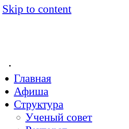
Skip to content
Главная
Новосибирская государственная консерватория и
Новосибирская государственная консерватория 
заведение в Новосибирске. Основанная в 1956 г
Афиша
культуры РСФСР, консерватория стала первым м
сих пор остаётся единственным за пределами евро
Структура
Михаила Ивановича Глинки.
Ученый совет