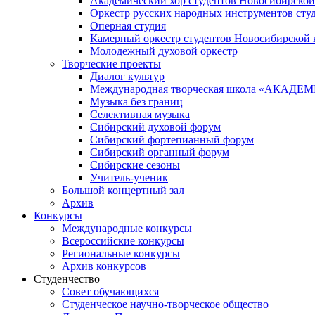
Академический хор студентов Новосибирской
Оркестр русских народных инструментов сту
Оперная студия
Камерный оркестр студентов Новосибирской 
Молодежный духовой оркестр
Творческие проекты
Диалог культур
Международная творческая школа «АКА
Музыка без границ
Селективная музыка
Сибирский духовой форум
Сибирский фортепианный форум
Сибирский органный форум
Сибирские сезоны
Учитель-ученик
Большой концертный зал
Архив
Конкурсы
Международные конкурсы
Всероссийские конкурсы
Региональные конкурсы
Архив конкурсов
Студенчество
Совет обучающихся
Студенческое научно-творческое общество