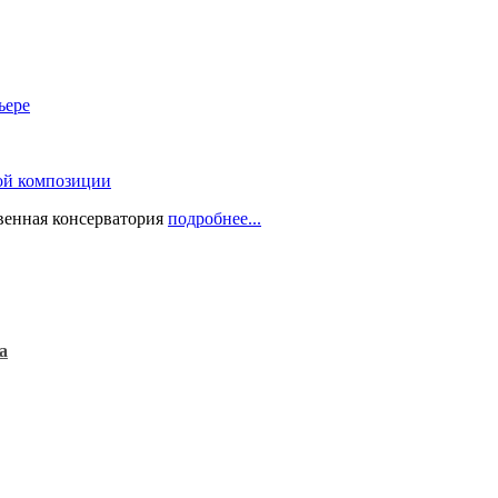
ьере
ой композиции
твенная консерватория
подробнее...
а