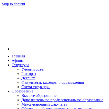
Skip to content
Главная
Афиша
Новосибирская государственная консерватория и
Новосибирская государственная консерватория и
Структура
году распоряжением совмина РСФСР и указом м
Ученый совет
заведением в Сибири[2] и до сих пор остаётся ед
Ректорат
Глинки.
Деканат
Факультеты, кафедры, подразделения
Схема структуры
Образование
Высшее образование
Дополнительное профессиональное образование
Международный факультет
Общеевропейское приложение к диплому