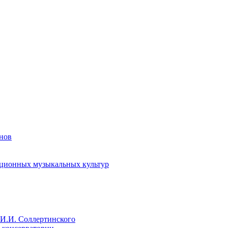
енов
иционных музыкальных культур
И.И. Соллертинского