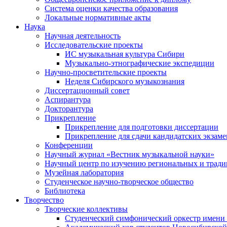
Система оценки качества образования
Локальные нормативные акты
Наука
Научная деятельность
Исследовательские проекты
ИС музыкальная культура Сибири
Музыкально-этнографические экспедиции
Научно-просветительские проекты
Неделя Сибирского музыкознания
Диссертационный совет
Аспирантура
Докторантура
Прикрепление
Прикрепление для подготовки диссертации
Прикрепление для сдачи кандидатских экзам
Конференции
Научный журнал «Вестник музыкальной науки»
Научный центр по изучению региональных и трад
Музейная лаборатория
Студенческое научно-творческое общество
Библиотека
Творчество
Творческие коллективы
Студенческий симфонический оркестр имени 