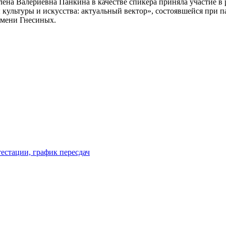
ена Валериевна Панкина в качестве спикера приняла участие в
 культуры и искусства: актуальный вектор», состоявшейся при
имени Гнесиных.
естации, график пересдач