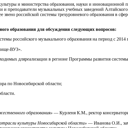
культуры и министерства образования, науки и инновационной 
ли и преподаватели музыкальных учебных заведений Алтайского
е звено российской системы трехуровневого образования в сфере
ного образования для обсуждения следующих вопросов:
темы российского музыкального образования на период с 2014 
лище-ВУЗ».
ходимых дляреализации в регионе Программы развития системы
ора по Новосибирской области;
области.
жественного образования»
— Курленя К.М., ректор консерватори
в отрасли культуры Новосибирской области»
— Иванова О.И., за