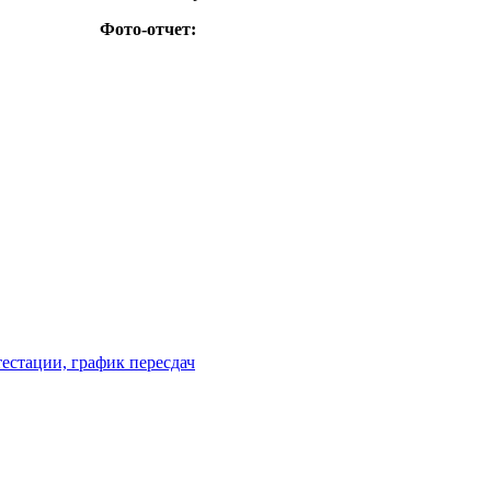
Фото-отчет:
естации, график пересдач