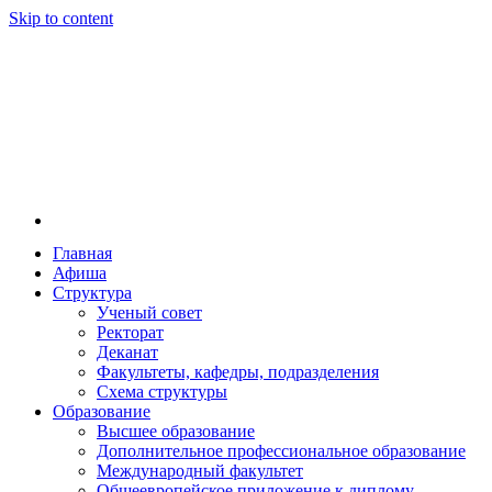
Skip to content
Главная
Афиша
Новосибирская государственная консерватория и
Новосибирская государственная консерватория и
Структура
году распоряжением совмина РСФСР и указом м
Ученый совет
заведением в Сибири[2] и до сих пор остаётся ед
Ректорат
Глинки.
Деканат
Факультеты, кафедры, подразделения
Схема структуры
Образование
Высшее образование
Дополнительное профессиональное образование
Международный факультет
Общеевропейское приложение к диплому