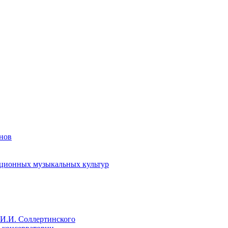
енов
иционных музыкальных культур
И.И. Соллертинского