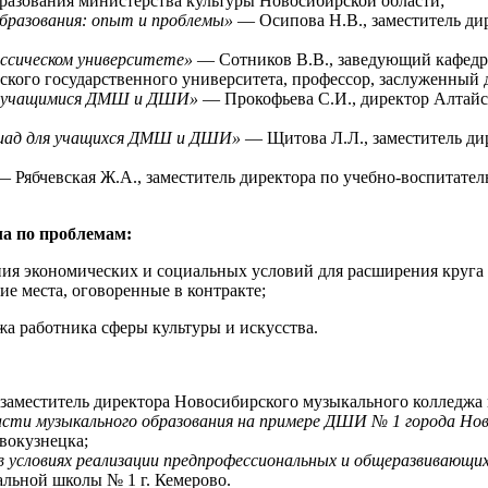
бразования министерства культуры Новосибирской области;
бразования: опыт и проблемы»
— Осипова Н.В., заместитель дир
ассическом университете»
— Сотников В.В., заведующий кафедр
ского государственного университета, профессор, заслуженный 
 с учащимися ДМШ и ДШИ»
— Прокофьева С.И., директор Алтайс
пиад для учащихся ДМШ и ДШИ»
— Щитова Л.Л., заместитель ди
 Рябчевская Ж.А., заместитель директора по учебно-воспитате
ла по проблемам:
ания экономических и социальных условий для расширения круга
ие места, оговоренные в контракте;
а работника сферы культуры и искусства.
 заместитель директора Новосибирского музыкального колледжа
сти музыкального образования на примере ДШИ № 1 города Нов
вокузнецка;
в условиях реализации предпрофессиональных и общеразвивающ
альной школы № 1 г. Кемерово.