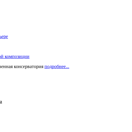
ьере
ой композиции
твенная консерватория
подробнее...
а