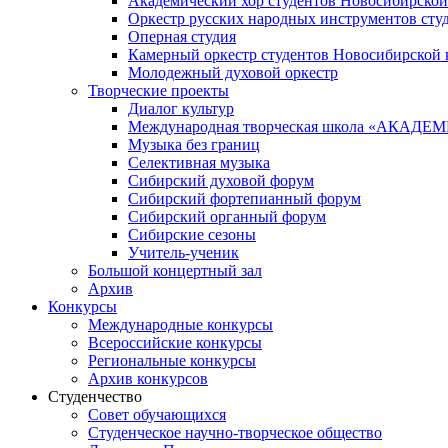
Академический хор студентов Новосибирской
Оркестр русских народных инструментов сту
Оперная студия
Камерный оркестр студентов Новосибирской 
Молодежный духовой оркестр
Творческие проекты
Диалог культур
Международная творческая школа «АКА
Музыка без границ
Селективная музыка
Сибирский духовой форум
Сибирский фортепианный форум
Сибирский органный форум
Сибирские сезоны
Учитель-ученик
Большой концертный зал
Архив
Конкурсы
Международные конкурсы
Всероссийские конкурсы
Региональные конкурсы
Архив конкурсов
Студенчество
Совет обучающихся
Студенческое научно-творческое общество