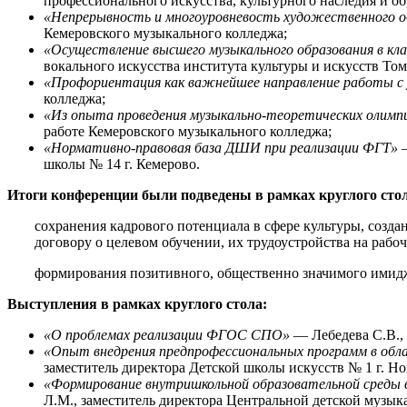
профессионального искусства, культурного наследия и о
«Непрерывность и многоуровневость художественного о
Кемеровского музыкального колледжа;
«Осуществление высшего музыкального образования в кл
вокального искусства института культуры и искусств Том
«Профориентация как важнейшее направление работы
колледжа;
«Из опыта проведения музыкально-теоретических олим
работе Кемеровского музыкального колледжа;
«Нормативно-правовая база ДШИ при реализации ФГТ»
—
школы № 14 г. Кемерово.
Итоги конференции были подведены в рамках круглого сто
сохранения кадрового потенциала в сфере культуры, созд
договору о целевом обучении, их трудоустройства на рабоч
формирования позитивного, общественно значимого имидж
Выступления в рамках круглого стола:
«О проблемах реализации ФГОС СПО»
— Лебедева С.В.,
«Опыт внедрения предпрофессиональных программ в обла
заместитель директора Детской школы искусств № 1 г. Но
«Формирование внутришкольной образовательной среды 
Л.М., заместитель директора Центральной детской музык