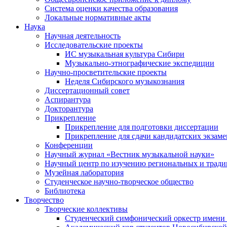
Система оценки качества образования
Локальные нормативные акты
Наука
Научная деятельность
Исследовательские проекты
ИС музыкальная культура Сибири
Музыкально-этнографические экспедиции
Научно-просветительские проекты
Неделя Сибирского музыкознания
Диссертационный совет
Аспирантура
Докторантура
Прикрепление
Прикрепление для подготовки диссертации
Прикрепление для сдачи кандидатских экзам
Конференции
Научный журнал «Вестник музыкальной науки»
Научный центр по изучению региональных и трад
Музейная лаборатория
Студенческое научно-творческое общество
Библиотека
Творчество
Творческие коллективы
Студенческий симфонический оркестр имени 