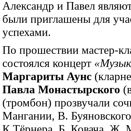
Александр и Павел являю
были приглашены для учас
успехами.
По прошествии мастер-кла
состоялся концерт
«Музык
Маргариты Аунс
(кларне
Павла Монастырского
(
(тромбон) прозвучали соч
Мангании, В. Буяновского,
К.Тёрнера, Б. Ковача, Ж.