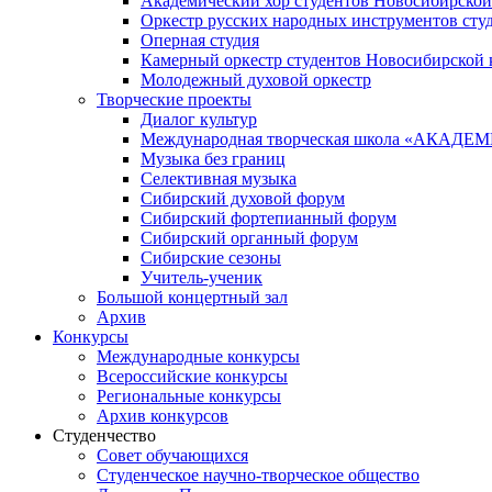
Академический хор студентов Новосибирской
Оркестр русских народных инструментов сту
Оперная студия
Камерный оркестр студентов Новосибирской 
Молодежный духовой оркестр
Творческие проекты
Диалог культур
Международная творческая школа «АКА
Музыка без границ
Селективная музыка
Сибирский духовой форум
Сибирский фортепианный форум
Сибирский органный форум
Сибирские сезоны
Учитель-ученик
Большой концертный зал
Архив
Конкурсы
Международные конкурсы
Всероссийские конкурсы
Региональные конкурсы
Архив конкурсов
Студенчество
Совет обучающихся
Студенческое научно-творческое общество