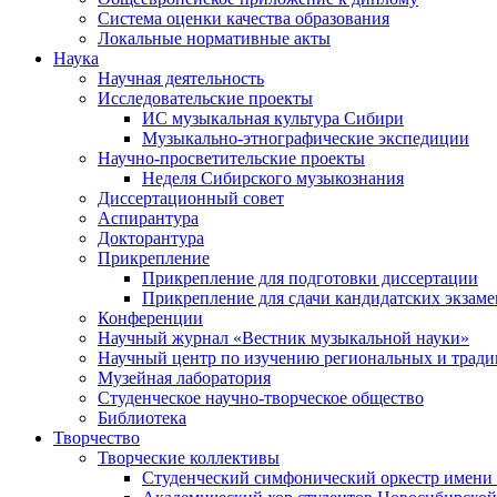
Система оценки качества образования
Локальные нормативные акты
Наука
Научная деятельность
Исследовательские проекты
ИС музыкальная культура Сибири
Музыкально-этнографические экспедиции
Научно-просветительские проекты
Неделя Сибирского музыкознания
Диссертационный совет
Аспирантура
Докторантура
Прикрепление
Прикрепление для подготовки диссертации
Прикрепление для сдачи кандидатских экзам
Конференции
Научный журнал «Вестник музыкальной науки»
Научный центр по изучению региональных и трад
Музейная лаборатория
Студенческое научно-творческое общество
Библиотека
Творчество
Творческие коллективы
Студенческий симфонический оркестр имени 