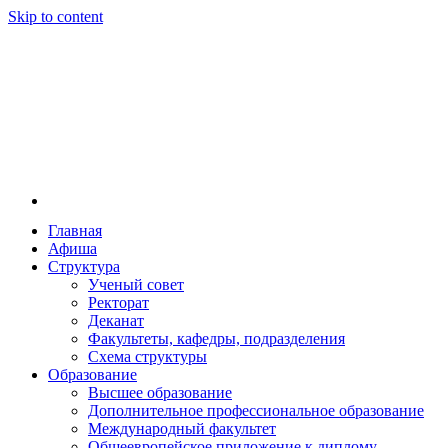
Skip to content
Главная
Афиша
Новосибирская государственная консерватория и
Новосибирская государственная консерватория и
Структура
году распоряжением совмина РСФСР и указом м
Ученый совет
заведением в Сибири[2] и до сих пор остаётся ед
Ректорат
Глинки.
Деканат
Факультеты, кафедры, подразделения
Схема структуры
Образование
Высшее образование
Дополнительное профессиональное образование
Международный факультет
Общеевропейское приложение к диплому