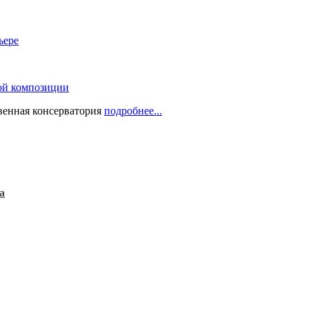
ьере
ой композиции
твенная консерватория
подробнее...
а