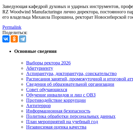
Заведующая кафедрой духовых и ударных инструментов, профес
RZ Woodwind Manufacturingи лично директора, постоянного па
его владельца Михаила Порошина, ректорат Новосибирской го
Permalink
Поделиться:
Основные сведения
Выборы ректора 2026
Абитуриенту
Аспирантура, докторантура, соискательство
Расписания занятий, промежуточной и итоговой атт
Сведения об образовательной организации
Совет обучающихся
Обучение инвалидов и лиц с ОВЗ
Противодействие коррупции
Антитеррор
Информационная безопасность
Политика обработки персональных данных
План мероприятий на учебный год
Независимая оценка качества