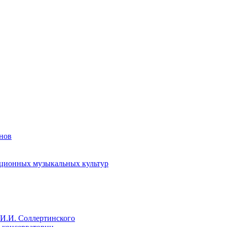
енов
иционных музыкальных культур
И.И. Соллертинского