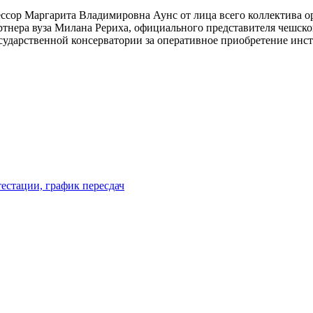
сор Маргарита Владимировна Аунс от лица всего коллектива ор
ртнера вуза Милана Рериха, официального представителя чешск
сударственной консерватории за оперативное приобретение инс
естации, график пересдач