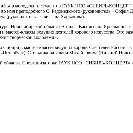
ский хор молодежи и студентов ГАУК НСО «СИБИРЬ-КОНЦЕРТ» 
 во имя преподобного С. Радонежского (руководитель – София 
ча (руководитель – Светлана Харьянова).
туры Новосибирской области Наталья Васильевна Ярославцева:
 и мастер-классы ведущих деятелей хорового искусства. Это ва
ения творческой молодёжи».
во Сибири», мастер-классы ведущих хоровых деятелей России – 
т-Петербург), Стольникова Ивана Михайловича (Нижний Новгор
кой области. Соорганизаторы: ГАУК НСО «СИБИРЬ-КОНЦЕРТ» и