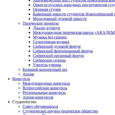
Академический хор студентов Новосибирской
Оркестр русских народных инструментов сту
Оперная студия
Камерный оркестр студентов Новосибирской 
Молодежный духовой оркестр
Творческие проекты
Диалог культур
Международная творческая школа «АКА
Музыка без границ
Селективная музыка
Сибирский духовой форум
Сибирский фортепианный форум
Сибирский органный форум
Сибирские сезоны
Учитель-ученик
Большой концертный зал
Архив
Конкурсы
Международные конкурсы
Всероссийские конкурсы
Региональные конкурсы
Архив конкурсов
Студенчество
Совет обучающихся
Студенческое научно-творческое общество