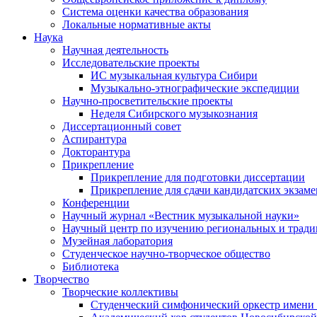
Система оценки качества образования
Локальные нормативные акты
Наука
Научная деятельность
Исследовательские проекты
ИС музыкальная культура Сибири
Музыкально-этнографические экспедиции
Научно-просветительские проекты
Неделя Сибирского музыкознания
Диссертационный совет
Аспирантура
Докторантура
Прикрепление
Прикрепление для подготовки диссертации
Прикрепление для сдачи кандидатских экзам
Конференции
Научный журнал «Вестник музыкальной науки»
Научный центр по изучению региональных и трад
Музейная лаборатория
Студенческое научно-творческое общество
Библиотека
Творчество
Творческие коллективы
Студенческий симфонический оркестр имени 