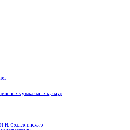
енов
иционных музыкальных культур
И.И. Соллертинского