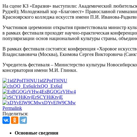
На сцене КЗ «Евразия» выступили: Академический любитель
Рудзей); Молодежный хор «Благовест» Православной гимназии
Красноярского колледжа искусств имени П.И. Иванова-Радкеви
Участников церемонии открытия приветствовала министр куль
в рамках фестиваля проходят научно-практическая конференция
популяризации основ национальной культуры страны, объедин
В рамках фестиваля состоятся: конференция «Хоровое искусст
Владиславовича (Москва), Екимова Сергея Викторовича (Санк
Учредитель фестиваля – Министерство культуры Новосибирс
консерватория имени М.И. Глинки.
1idZPpITHNU
clxQQ_Ex6uI
EsBGOGrVHw4
rSCYHiKtvjE
xDYvElW9CMw
Permalink
Поделиться:
Основные сведения