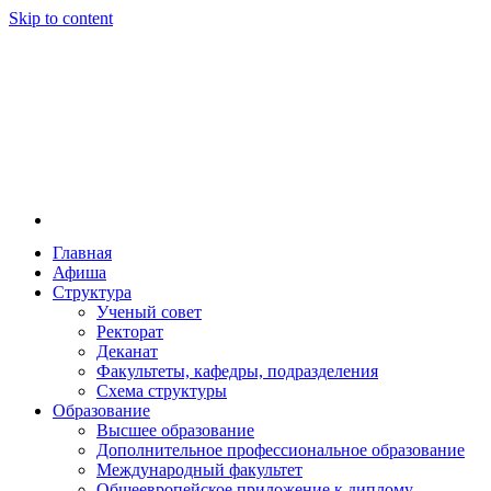
Skip to content
Главная
Афиша
Новосибирская государственная консерватория и
Новосибирская государственная консерватория и
Структура
году распоряжением совмина РСФСР и указом м
Ученый совет
заведением в Сибири[2] и до сих пор остаётся ед
Ректорат
Глинки.
Деканат
Факультеты, кафедры, подразделения
Схема структуры
Образование
Высшее образование
Дополнительное профессиональное образование
Международный факультет
Общеевропейское приложение к диплому