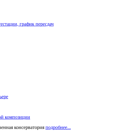
естации, график пересдач
ьере
ой композиции
твенная консерватория
подробнее...