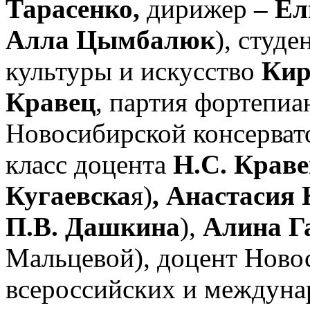
Тарасенко,
дирижер
– Ел
Алла Цымбалюк
), студ
культуры и искусство
Кир
Кравец
, партия фортепиа
Новосибирской консерва
класс доцента
Н.С. Крав
Кугаевска
я)
, Анастасия 
П.В. Дашкина
),
Алина Г
Мальцевой), доцент Новос
всероссийских и междуна