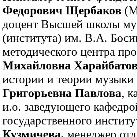
Федорович Щербаков
(М
доцент Высшей школы муз
(института) им. В.А. Бос
методического центра пр
Михайловна Харайбато
истории и теории музык
Григорьевна Павлова
, 
и.о. заведующего кафедр
государственного инстит
Кузмичева,
менеджер отд