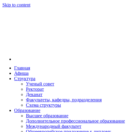
Skip to content
Главная
Афиша
Новосибирская государственная консерватория и
Новосибирская государственная консерватория и
Структура
году распоряжением совмина РСФСР и указом м
Ученый совет
заведением в Сибири[2] и до сих пор остаётся ед
Ректорат
Глинки.
Деканат
Факультеты, кафедры, подразделения
Схема структуры
Образование
Высшее образование
Дополнительное профессиональное образование
Международный факультет
Общеевропейское приложение к диплому