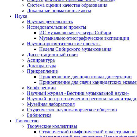
Система оценки качества образования
Локальные нормативные акты
Наука
Научная деятельность
Исследовательские проекты
ИС музыкальная культура Сибири
Музыкально-этнографические экспедиции
Научно-просветительские проекты
Неделя Сибирского музыкознания
Диссертационный совет
Аспирантура
Докторантура
Прикрепление
Прикрепление для подготовки диссертации
Прикрепление для сдачи кандидатских экзам
Конференции
Научный журнал «Вестник музыкальной науки»
Научный центр по изучению региональных и трад
Музейная лаборатория
Студенческое научно-творческое общество
Библиотека
Творчество
Творческие коллективы
Студенческий симфонический оркестр имени 