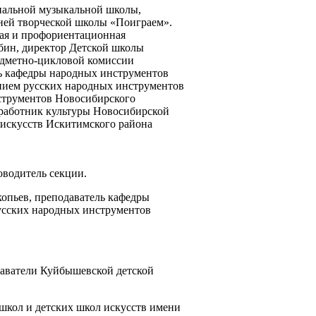
циальной музыкальной школы,
тней творческой школы «Поиграем».
ная и профориентационная
убин, директор Детской школы
едметно-цикловой комиссии
ь кафедры народных инструментов
ением русских народных инструментов
нструментов Новосибирского
 работник культуры Новосибирской
 искусств Искитимского района
оводитель секции.
опьев, преподаватель кафедры
усских народных инструментов
даватели Куйбышевской детской
школ и детских школ искусств имени