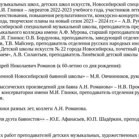
 музыкальных школ, детских школ искусств, Новосибирской спе
. Глинки – лауреатов 2022-2023 учебного года, участников ле
енствования, повышения результативности, конкурсно-концерт
ода, творческие планы на новый сезон 2023 – 2024 гг.» – А.В. Р
осибирской специальной музыкальной школы, преподаватель пр
ыкального колледжа имени А.Ф. Мурова, старший преподавател
И. Глинки; О.В. Бордунова, преподаватель, заведующий отдел
в, Т.В. Майснер, преподаватель отделения русских народных и
ль Детской школы искусств № 22 города Новосибирска, почетный
аем», А.В. Силантьев, преподаватель Линёвской детской школы
ей Николаевич Романов (к 60-летию со дня рождения):
менной Новосибирской баянной школы» – М.Я. Овчинников, рук
ссических произведений для баяна А.Н. Романова» – Н.В. Прок
 консерватории имени М.И. Глинки, преподаватель отделения р
в.
ики разных лет, коллеги А.Н. Романова.
я дуэта баянистов»» – Ю.Е. Афанасьев, Ю.П. Шадёркин, препо
их работ преподавателей детских музыкальных, художественных 