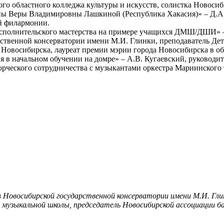
го областного колледжа культуры и искусств, солистка Новоси
пы Веры Владимировны Лашкиной (Республика Хакасия)» – Д.А.
й филармонии.
 исполнительского мастерства на примере учащихся ДМШ/ДШИ» –
твенной консерватории имени М.И. Глинки, преподаватель Дет
Новосибирска, лауреат премии мэрии города Новосибирска в обл
в начальном обучении на домре» – А.В. Кугаевский, руководит
орческого сотрудничества с музыкантами оркестра Мариинского т
 Новосибирской государственной консерватории имени М.И. Гли
музыкальной школы, председатель Новосибирской ассоциации ба