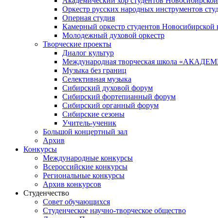
Академический хор студентов Новосибирской
Оркестр русских народных инструментов сту
Оперная студия
Камерный оркестр студентов Новосибирской 
Молодежный духовой оркестр
Творческие проекты
Диалог культур
Международная творческая школа «АКА
Музыка без границ
Селективная музыка
Сибирский духовой форум
Сибирский фортепианный форум
Сибирский органный форум
Сибирские сезоны
Учитель-ученик
Большой концертный зал
Архив
Конкурсы
Международные конкурсы
Всероссийские конкурсы
Региональные конкурсы
Архив конкурсов
Студенчество
Совет обучающихся
Студенческое научно-творческое общество