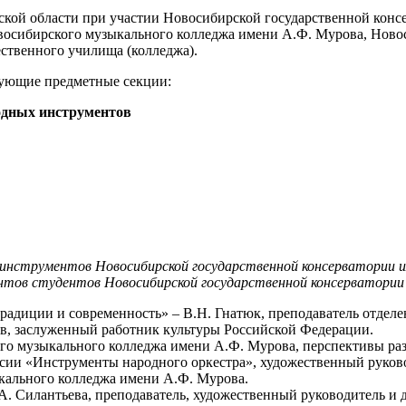
кой области при участии Новосибирской государственной конс
овосибирского музыкального колледжа имени А.Ф. Мурова, Ново
ественного училища (колледжа).
едующие предметные секции:
одных инструментов
 инструментов Новосибирской государственной консерватории 
нтов студентов Новосибирской государственной консерватории 
традиции и современность» – В.Н. Гнатюк, преподаватель отдел
тв, заслуженный работник культуры Российской Федерации.
о музыкального колледжа имени А.Ф. Мурова, перспективы раз
сии «Инструменты народного оркестра», художественный руково
кального колледжа имени А.Ф. Мурова.
.А. Силантьева, преподаватель, художественный руководитель и