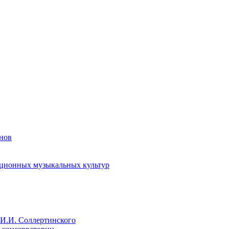
енов
иционных музыкальных культур
И.И. Соллертинского