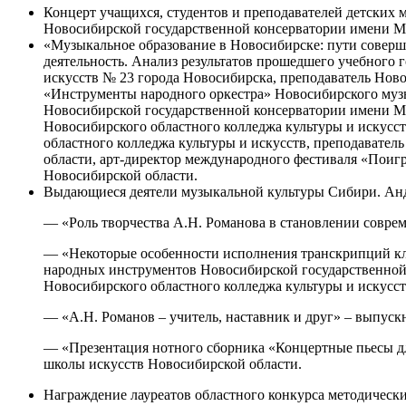
Концерт учащихся, студентов и преподавателей детских
Новосибирской государственной консерватории имени М.И
«Музыкальное образование в Новосибирске: пути соверш
деятельность. Анализ результатов прошедшего учебного г
искусств № 23 города Новосибирска, преподаватель Нов
«Инструменты народного оркестра» Новосибирского муз
Новосибирской государственной консерватории имени М.
Новосибирского областного колледжа культуры и искусст
областного колледжа культуры и искусств, преподавате
области, арт-директор международного фестиваля «Поигр
Новосибирской области.
Выдающиеся деятели музыкальной культуры Сибири. Андр
— «Роль творчества А.Н. Романова в становлении совре
— «Некоторые особенности исполнения транскрипций кла
народных инструментов Новосибирской государственной
Новосибирского областного колледжа культуры и искусст
— «А.Н. Романов – учитель, наставник и друг» – выпускн
— «Презентация нотного сборника «Концертные пьесы дл
школы искусств Новосибирской области.
Награждение лауреатов областного конкурса методическ