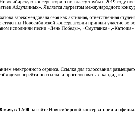
в Новосибирскую консерваторию по классу трубы в 2019 году п
атьев Абдуллиных». Является лауреатом международного конкур
атова зарекомендовала себя как активная, ответственная студен
 студенты Новосибирской консерватории приняли участие во в
вом исполнили песни «День Победы», «Смуглянка» ,«Катюша» 
анием электронного сервиса. Ссылка для голосования размещает
обходимо перейти по ссылке и проголосовать за кандидата.
8 мая, в 12:00
на сайте Новосибирской консерватории и официал