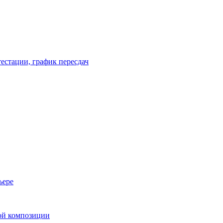
естации, график пересдач
ьере
ой композиции