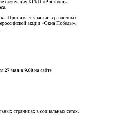
осле окончания КГКП «Восточно-
са.
тка. Принимает участие в различных
сероссийской акции «Окна Победы».
.
ся
27 мая в 9.00
на сайте
ьных страницах в социальных сетях.