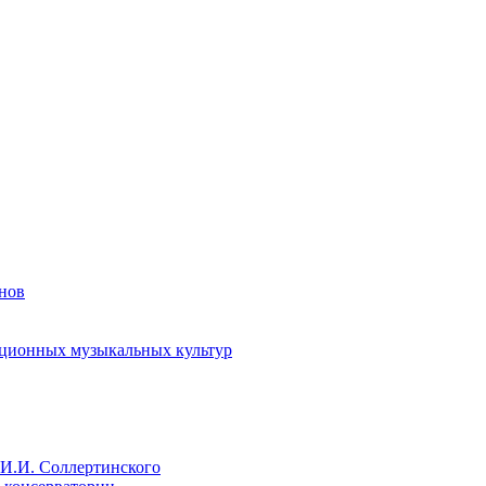
енов
иционных музыкальных культур
И.И. Соллертинского