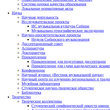
Система оценки качества образования
Локальные нормативные акты
Наука
Научная деятельность
Исследовательские проекты
ИС музыкальная культура Сибири
Музыкально-этнографические экспедиции
Научно-просветительские проекты
Неделя Сибирского музыкознания
Диссертационный совет
Аспирантура
Докторантура
Прикрепление
Прикрепление для подготовки диссертации
Прикрепление для сдачи кандидатских экзам
Конференции
Научный журнал «Вестник музыкальной науки»
Научный центр по изучению региональных и трад
Музейная лаборатория
Студенческое научно-творческое общество
Библиотека
Творчество
Творческие коллективы
Студенческий симфонический оркестр имени 