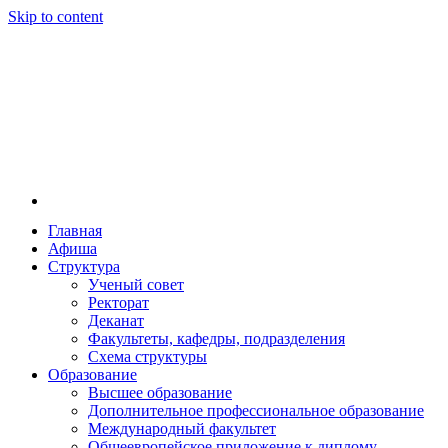
Skip to content
Главная
Афиша
Новосибирская государственная консерватория и
Новосибирская государственная консерватория и
Структура
году распоряжением совмина РСФСР и указом м
Ученый совет
заведением в Сибири[2] и до сих пор остаётся ед
Ректорат
Глинки.
Деканат
Факультеты, кафедры, подразделения
Схема структуры
Образование
Высшее образование
Дополнительное профессиональное образование
Международный факультет
Общеевропейское приложение к диплому