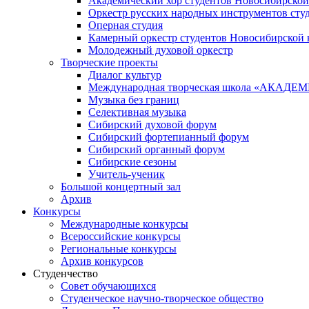
Академический хор студентов Новосибирской
Оркестр русских народных инструментов сту
Оперная студия
Камерный оркестр студентов Новосибирской 
Молодежный духовой оркестр
Творческие проекты
Диалог культур
Международная творческая школа «АКА
Музыка без границ
Селективная музыка
Сибирский духовой форум
Сибирский фортепианный форум
Сибирский органный форум
Сибирские сезоны
Учитель-ученик
Большой концертный зал
Архив
Конкурсы
Международные конкурсы
Всероссийские конкурсы
Региональные конкурсы
Архив конкурсов
Студенчество
Совет обучающихся
Студенческое научно-творческое общество