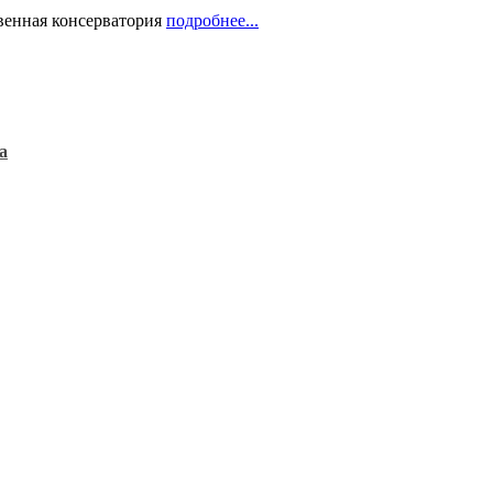
твенная консерватория
подробнее...
а