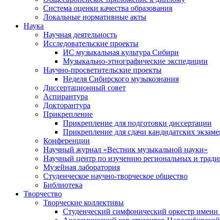
Система оценки качества образования
Локальные нормативные акты
Наука
Научная деятельность
Исследовательские проекты
ИС музыкальная культура Сибири
Музыкально-этнографические экспедиции
Научно-просветительские проекты
Неделя Сибирского музыкознания
Диссертационный совет
Аспирантура
Докторантура
Прикрепление
Прикрепление для подготовки диссертации
Прикрепление для сдачи кандидатских экзам
Конференции
Научный журнал «Вестник музыкальной науки»
Научный центр по изучению региональных и трад
Музейная лаборатория
Студенческое научно-творческое общество
Библиотека
Творчество
Творческие коллективы
Студенческий симфонический оркестр имени 