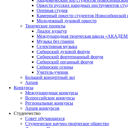
Академический хор студентов Новосибирской
Оркестр русских народных инструментов сту
Оперная студия
Камерный оркестр студентов Новосибирской 
Молодежный духовой оркестр
Творческие проекты
Диалог культур
Международная творческая школа «АКА
Музыка без границ
Селективная музыка
Сибирский духовой форум
Сибирский фортепианный форум
Сибирский органный форум
Сибирские сезоны
Учитель-ученик
Большой концертный зал
Архив
Конкурсы
Международные конкурсы
Всероссийские конкурсы
Региональные конкурсы
Архив конкурсов
Студенчество
Совет обучающихся
Студенческое научно-творческое общество