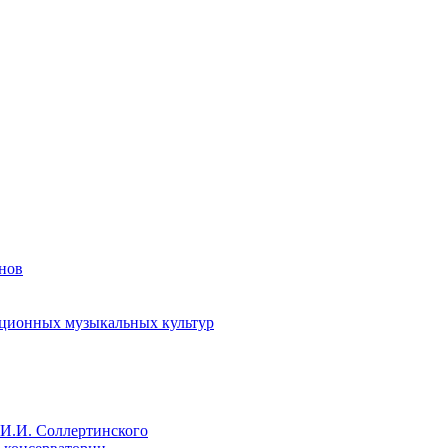
енов
иционных музыкальных культур
И.И. Соллертинского