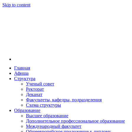
Skip to content
Главная
Афиша
Новосибирская государственная консерватория и
Новосибирская государственная консерватория и
Структура
году распоряжением совмина РСФСР и указом м
Ученый совет
заведением в Сибири[2] и до сих пор остаётся ед
Ректорат
Глинки.
Деканат
Факультеты, кафедры, подразделения
Схема структуры
Образование
Высшее образование
Дополнительное профессиональное образование
Международный факультет
Общеевропейское приложение к диплому