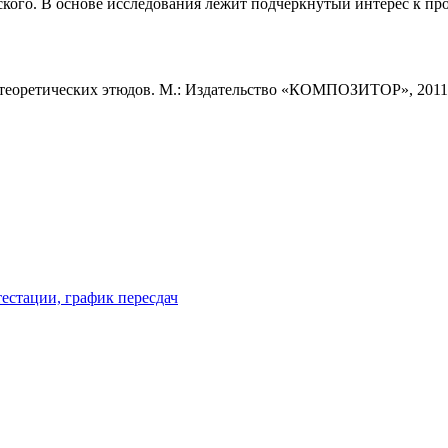
вского. В основе исследования лежит подчеркнутый интерес к п
теоретических этюдов. М.: Издательство «КОМПОЗИТОР», 2011.
естации, график пересдач