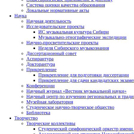
Система оценки качества образования
Локальные нормативные акты
Наука
Научная деятельность
Исследовательские проекты
ИС музыкальная культура Сибири
Музыкально-этнографические экспедиции
Научно-просветительские проекты
Неделя Сибирского музыкознания
Диссертационный совет
Аспирантура
Докторантура
Прикрепление
Прикрепление для подготовки диссертации
Прикрепление для сдачи кандидатских экзам
Конференции
Научный журнал «Вестник музыкальной науки»
Научный центр по изучению региональных и трад
Музейная лаборатория
Студенческое научно-творческое общество
Библиотека
Творчество
Творческие коллективы
Студенческий симфонический оркестр имени 