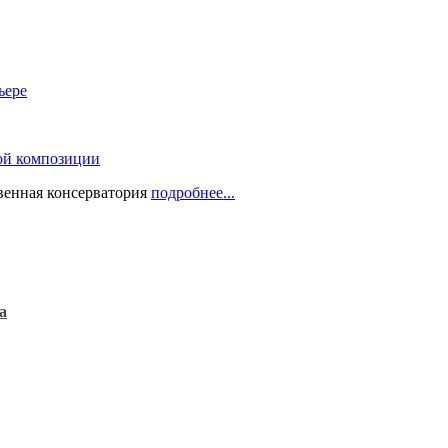
ьере
ой композиции
твенная консерватория
подробнее...
а