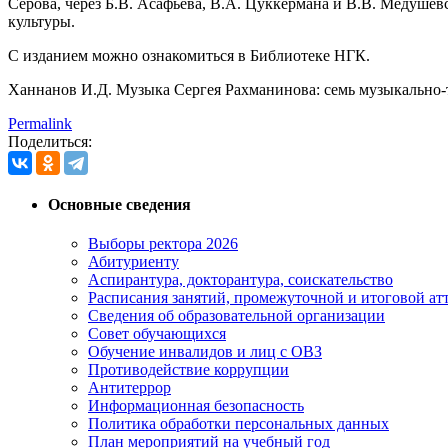
Серова, через Б.В. Асафьева, В.А. Цуккермана и В.В. Медуше
культуры.
С изданием можно ознакомиться в Библиотеке НГК.
Ханнанов И.Д. Музыка Сергея Рахманинова: семь музыкально-
Permalink
Поделиться:
Основные сведения
Выборы ректора 2026
Абитуриенту
Аспирантура, докторантура, соискательство
Расписания занятий, промежуточной и итоговой атт
Сведения об образовательной организации
Совет обучающихся
Обучение инвалидов и лиц с ОВЗ
Противодействие коррупции
Антитеррор
Информационная безопасность
Политика обработки персональных данных
План мероприятий на учебный год