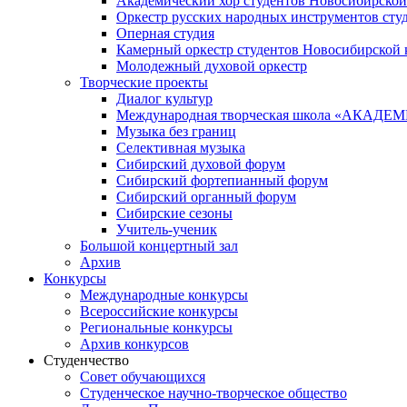
Академический хор студентов Новосибирской
Оркестр русских народных инструментов сту
Оперная студия
Камерный оркестр студентов Новосибирской 
Молодежный духовой оркестр
Творческие проекты
Диалог культур
Международная творческая школа «АКА
Музыка без границ
Селективная музыка
Сибирский духовой форум
Сибирский фортепианный форум
Сибирский органный форум
Сибирские сезоны
Учитель-ученик
Большой концертный зал
Архив
Конкурсы
Международные конкурсы
Всероссийские конкурсы
Региональные конкурсы
Архив конкурсов
Студенчество
Совет обучающихся
Студенческое научно-творческое общество