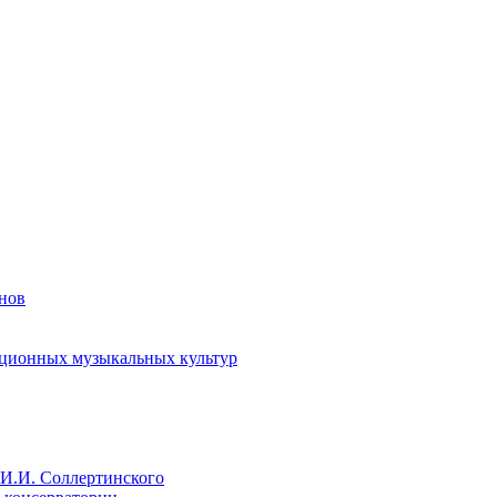
енов
иционных музыкальных культур
И.И. Соллертинского