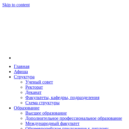
Skip to content
Главная
Афиша
Новосибирская государственная консерватория и
Новосибирская государственная консерватория и
Структура
году распоряжением совмина РСФСР и указом м
Ученый совет
заведением в Сибири[2] и до сих пор остаётся ед
Ректорат
Глинки.
Деканат
Факультеты, кафедры, подразделения
Схема структуры
Образование
Высшее образование
Дополнительное профессиональное образование
Международный факультет
Общеевропейское приложение к диплому