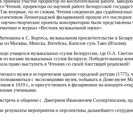
ых приняла участие проректор по воспитательной работе, заведу
го Чтений, проректора по научной работе Белорусской государс
Так впервые, по ее словам, Чтения соединили два судьбоносных
 коллективом Ленинградской филармонией прошли его последние
м научно-творческие проекты консерватории были представлены 
 тематики и журнал «Вестник музыкальной науки».
атюшина и С. Кортеса, музыкальном просветительстве в Белару
 из Москвы, Минска, Витебска, Капелле суль Таво (Италия).
еди учащихся музыкальных ссузов Белоруссии, где О.А. Светлов
ов из восьми музыкальных ссузов Беларуси. Победительница ко
ла право выступить в Чтениях со своей блестящей рецензией!
ческого музея в историческом здании городской ратуши (1775),
познакомиться с экспозициями музея, побывать в Доме-музее М
ком в 1919 г., и присутствовать в филармонии на концерте-от
своими учениками.
 встреча и общение с Дмитрием Ивановичем Соллертинским, пр
ли результаты мероприятия и перспективы дальнейшего сотруд