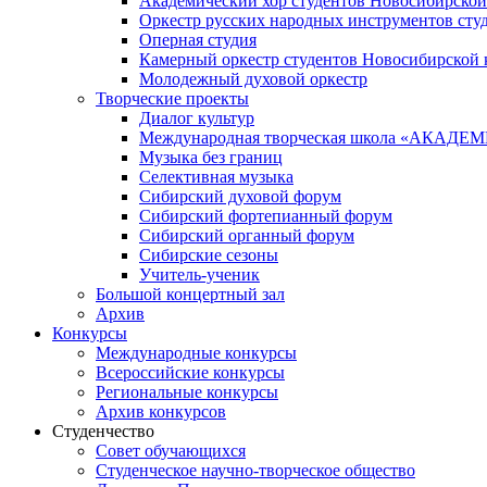
Академический хор студентов Новосибирской
Оркестр русских народных инструментов сту
Оперная студия
Камерный оркестр студентов Новосибирской 
Молодежный духовой оркестр
Творческие проекты
Диалог культур
Международная творческая школа «АКА
Музыка без границ
Селективная музыка
Сибирский духовой форум
Сибирский фортепианный форум
Сибирский органный форум
Сибирские сезоны
Учитель-ученик
Большой концертный зал
Архив
Конкурсы
Международные конкурсы
Всероссийские конкурсы
Региональные конкурсы
Архив конкурсов
Студенчество
Совет обучающихся
Студенческое научно-творческое общество