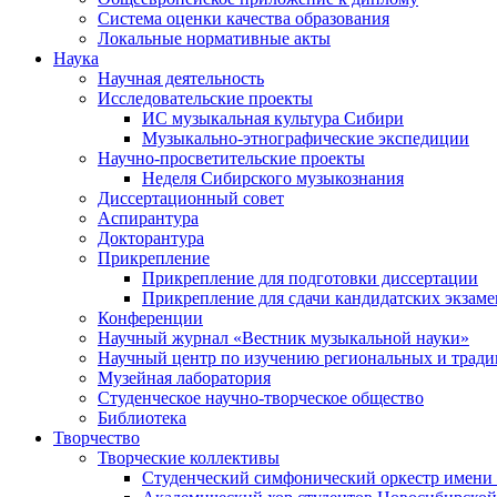
Система оценки качества образования
Локальные нормативные акты
Наука
Научная деятельность
Исследовательские проекты
ИС музыкальная культура Сибири
Музыкально-этнографические экспедиции
Научно-просветительские проекты
Неделя Сибирского музыкознания
Диссертационный совет
Аспирантура
Докторантура
Прикрепление
Прикрепление для подготовки диссертации
Прикрепление для сдачи кандидатских экзам
Конференции
Научный журнал «Вестник музыкальной науки»
Научный центр по изучению региональных и трад
Музейная лаборатория
Студенческое научно-творческое общество
Библиотека
Творчество
Творческие коллективы
Студенческий симфонический оркестр имени 