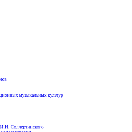
енов
иционных музыкальных культур
И.И. Соллертинского