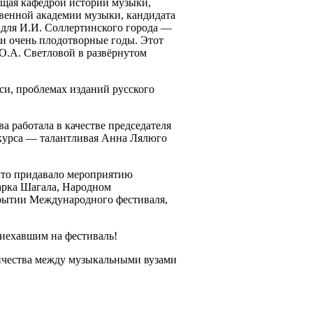
ющая кафедрой истории музыки,
твенной академии музыки, кандидата
 для И.И. Соллертинского города —
 и очень плодотворные годы. Этот
О.А. Светловой в развёрнутом
си, проблемах изданий русского
а работала в качестве председателя
нкурса — талантливая Анна Лялюго
 что придавало мероприятию
арка Шагала, Народном
крытии Международного фестиваля,
иехавшим на фестиваль!
ничества между музыкальными вузами