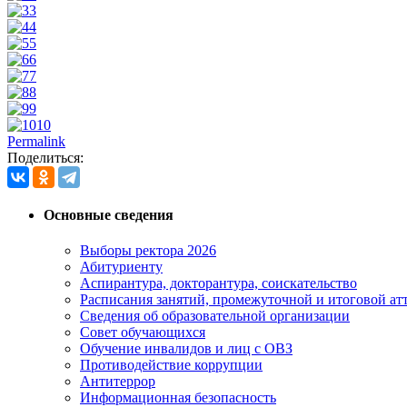
3
4
5
6
7
8
9
10
Permalink
Поделиться:
Основные сведения
Выборы ректора 2026
Абитуриенту
Аспирантура, докторантура, соискательство
Расписания занятий, промежуточной и итоговой атт
Сведения об образовательной организации
Совет обучающихся
Обучение инвалидов и лиц с ОВЗ
Противодействие коррупции
Антитеррор
Информационная безопасность