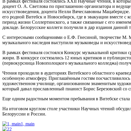
В рамках фестиваля состоялись XXII Научные чтения, в котор
доцент О. А. Светлова по приглашению организатора и ведуще
искусствоведения, доцента Нелли Вячеславовны Мацаберидзе. 
его родной Витебск и Новосибирск, где в эвакуации вместе с
период жизни Соллертинского, а также связанные с его имене
докладе. Белорусские коллеги получили в дар издания данной
С интересными сообщениями о Е.Ф. Гнесиной, творчестве М. М
музыкального наследия выступили музыковеды и искусствоведы
В рамках фестиваля состоялся Конкурс музыкальной критики ср
жюри. В конкурсе состязались 12 юных критиков и публицист
(первокурсница Новополоцкого музыкального колледжа) получи
Чтения проходили в аудиториях Витебского областного краевед
особенную атмосферу. Приглашённым гостям посчастливилось 
художественном училище, организованном знаменитым художни
который давал прославленный пианист Борис Березовский со 
Еще одним радостным моментом пребывания в Витебске стала
На итоговом круглом столе участники Научных чтений обсуди
Белоруссии и России.
1, main
2