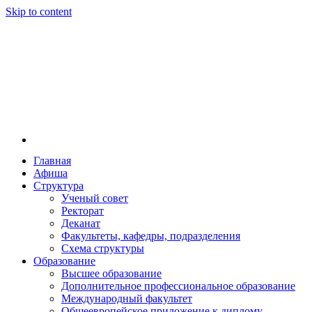
Skip to content
Главная
Афиша
Новосибирская государственная консерватория и
Новосибирская государственная консерватория и
Структура
году распоряжением совмина РСФСР и указом м
Ученый совет
заведением в Сибири[2] и до сих пор остаётся ед
Ректорат
Глинки.
Деканат
Факультеты, кафедры, подразделения
Схема структуры
Образование
Высшее образование
Дополнительное профессиональное образование
Международный факультет
Общеевропейское приложение к диплому