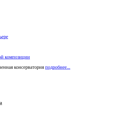
ьере
ой композиции
твенная консерватория
подробнее...
а