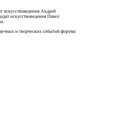
ат искусствоведения Андрей
дидат искусствоведения Павел
а.
научных и творческих событий форума