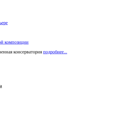
ьере
ой композиции
твенная консерватория
подробнее...
а