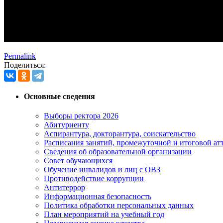
Permalink
Поделиться:
Основные сведения
Выборы ректора 2026
Абитуриенту
Аспирантура, докторантура, соискательство
Расписания занятий, промежуточной и итоговой атт
Сведения об образовательной организации
Совет обучающихся
Обучение инвалидов и лиц с ОВЗ
Противодействие коррупции
Антитеррор
Информационная безопасность
Политика обработки персональных данных
План мероприятий на учебный год