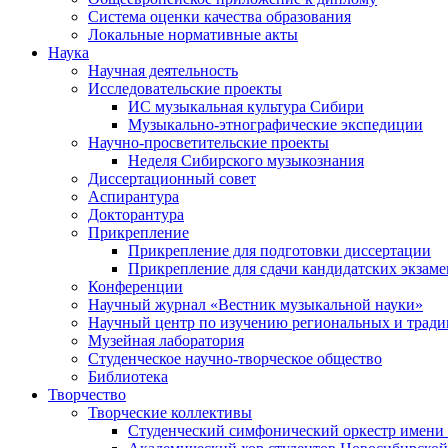
Система оценки качества образования
Локальные нормативные акты
Наука
Научная деятельность
Исследовательские проекты
ИС музыкальная культура Сибири
Музыкально-этнографические экспедиции
Научно-просветительские проекты
Неделя Сибирского музыкознания
Диссертационный совет
Аспирантура
Докторантура
Прикрепление
Прикрепление для подготовки диссертации
Прикрепление для сдачи кандидатских экзам
Конференции
Научный журнал «Вестник музыкальной науки»
Научный центр по изучению региональных и трад
Музейная лаборатория
Студенческое научно-творческое общество
Библиотека
Творчество
Творческие коллективы
Студенческий симфонический оркестр имени 