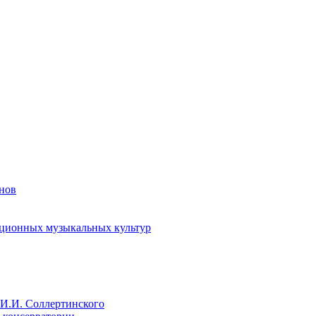
енов
иционных музыкальных культур
И.И. Соллертинского