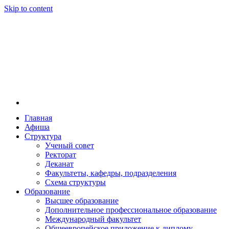
Skip to content
Главная
Афиша
Новосибирская государственная консерватория и
Новосибирская государственная консерватория и
Структура
году распоряжением совмина РСФСР и указом м
Ученый совет
заведением в Сибири[2] и до сих пор остаётся ед
Ректорат
Глинки.
Деканат
Факультеты, кафедры, подразделения
Схема структуры
Образование
Высшее образование
Дополнительное профессиональное образование
Международный факультет
Общеевропейское приложение к диплому