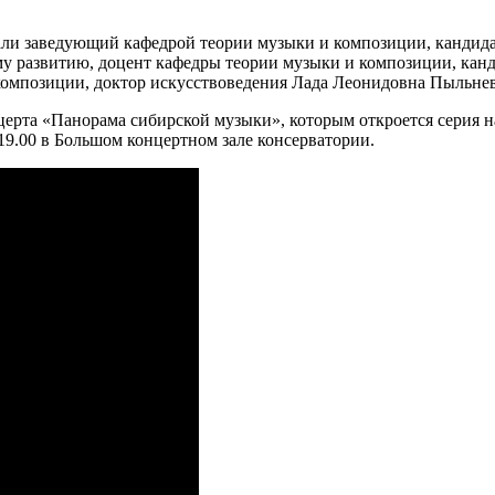
али заведующий кафедрой теории музыки и композиции, кандид
му развитию, доцент кафедры теории музыки и композиции, кан
омпозиции, доктор искусствоведения Лада Леонидовна Пыльнев
церта «Панорама сибирской музыки», которым откроется серия 
19.00 в Большом концертном зале консерватории.