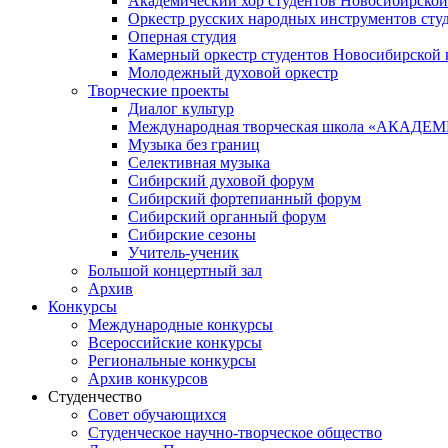
Академический хор студентов Новосибирской
Оркестр русских народных инструментов сту
Оперная студия
Камерный оркестр студентов Новосибирской 
Молодежный духовой оркестр
Творческие проекты
Диалог культур
Международная творческая школа «АКА
Музыка без границ
Селективная музыка
Сибирский духовой форум
Сибирский фортепианный форум
Сибирский органный форум
Сибирские сезоны
Учитель-ученик
Большой концертный зал
Архив
Конкурсы
Международные конкурсы
Всероссийские конкурсы
Региональные конкурсы
Архив конкурсов
Студенчество
Совет обучающихся
Студенческое научно-творческое общество