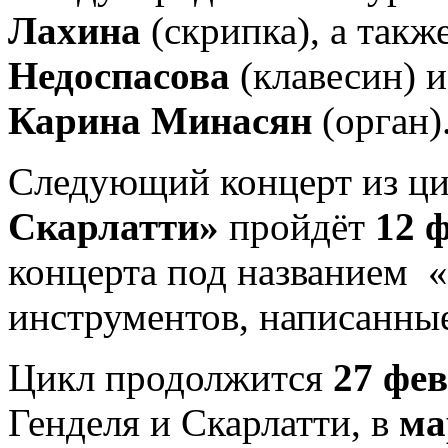
Лахина
(скрипка), а такж
Недоспасова
(клавесин) 
Карина Минасян
(орган)
Cледующий концерт из ц
Скарлатти»
пройдёт
12 
концерта под названием 
инструментов, написанные
Цикл продолжится
27 фе
Генделя и Скарлатти, в
ма