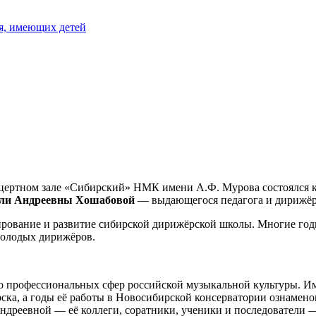
я, имеющих детей
нцертном зале «Сибирский» НМК имени А.Ф. Мурова состоялся 
ли Андреевны Хошабовой
— выдающегося педагога и дирижёр
ование и развитие сибирской дирижёрской школы. Многие годы
молодых дирижёров.
о профессиональных сфер российской музыкальной культуры. 
ка, а годы её работы в Новосибирской консерватории ознамен
ндреевной — её коллеги, соратники, ученики и последователи —