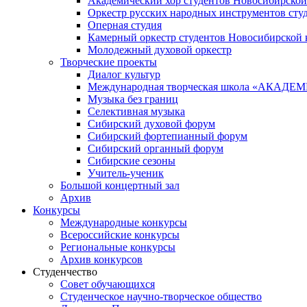
Академический хор студентов Новосибирской
Оркестр русских народных инструментов сту
Оперная студия
Камерный оркестр студентов Новосибирской 
Молодежный духовой оркестр
Творческие проекты
Диалог культур
Международная творческая школа «АКА
Музыка без границ
Селективная музыка
Сибирский духовой форум
Сибирский фортепианный форум
Сибирский органный форум
Сибирские сезоны
Учитель-ученик
Большой концертный зал
Архив
Конкурсы
Международные конкурсы
Всероссийские конкурсы
Региональные конкурсы
Архив конкурсов
Студенчество
Совет обучающихся
Студенческое научно-творческое общество