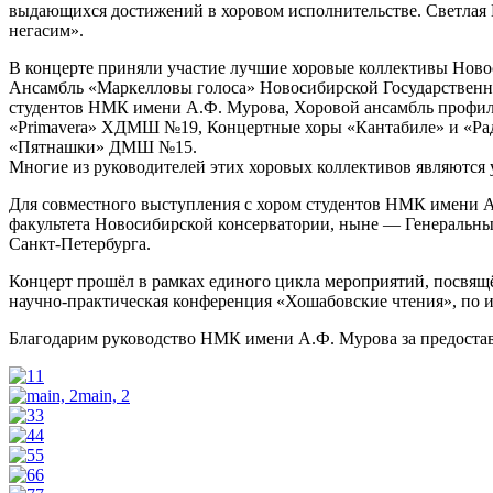
выдающихся достижений в хоровом исполнительстве. Светлая 
негасим».
В концерте приняли участие лучшие хоровые коллективы Ново
Ансамбль «Маркелловы голоса» Новосибирской Государственн
студентов НМК имени А.Ф. Мурова, Хоровой ансамбль профи
«Primavera» ХДМШ №19, Концертные хоры «Кантабиле» и «Ра
«Пятнашки» ДМШ №15.
Многие из руководителей этих хоровых коллективов являются
Для совместного выступления с хором студентов НМК имени
факультета Новосибирской консерватории, ныне — Генеральн
Санкт-Петербурга.
Концерт прошёл в рамках единого цикла мероприятий, посвя
научно-практическая конференция «Хошабовские чтения», по и
Благодарим руководство НМК имени А.Ф. Мурова за предостав
1
main, 2
3
4
5
6