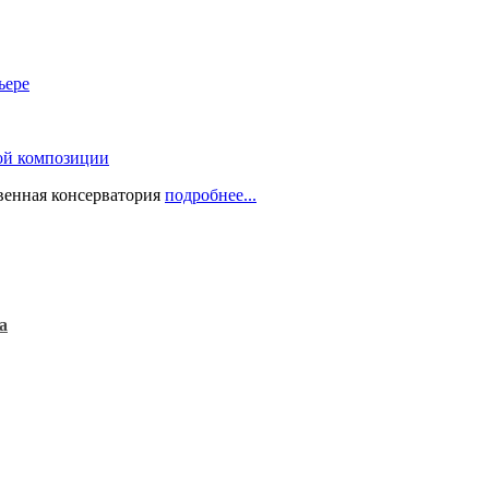
ьере
ой композиции
твенная консерватория
подробнее...
а