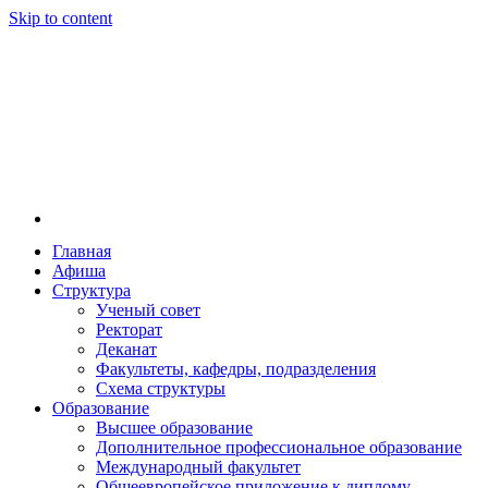
Skip to content
Главная
Афиша
Новосибирская государственная консерватория и
Новосибирская государственная консерватория и
Структура
году распоряжением совмина РСФСР и указом м
Ученый совет
заведением в Сибири[2] и до сих пор остаётся ед
Ректорат
Глинки.
Деканат
Факультеты, кафедры, подразделения
Схема структуры
Образование
Высшее образование
Дополнительное профессиональное образование
Международный факультет
Общеевропейское приложение к диплому