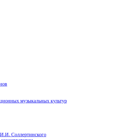
енов
иционных музыкальных культур
И.И. Соллертинского