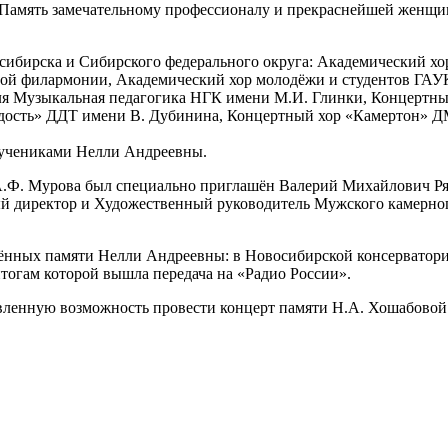
Память замечательному профессионалу и прекраснейшей женщин
сибирска и Сибирского федерального округа: Академический хо
ой филармонии, Академический хор молодёжи и студентов ГАУ
ля Музыкальная педагогика НГК имени М.И. Глинки, Концертн
дость» ДДТ имени В. Дубинина, Концертный хор «Камертон» 
 учениками Нелли Андреевны.
 А.Ф. Мурова был специально приглашён Валерий Михайлович 
ый директор и Художественный руководитель Мужского камерно
щённых памяти Нелли Андреевны: в Новосибирской консерватори
тогам которой вышла передача на «Радио России».
ленную возможность провести концерт памяти Н.А. Хошабовой 