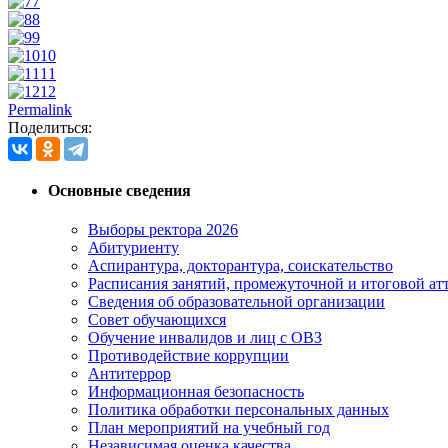
7
8
9
10
11
12
Permalink
Поделиться:
Основные сведения
Выборы ректора 2026
Абитуриенту
Аспирантура, докторантура, соискательство
Расписания занятий, промежуточной и итоговой атт
Сведения об образовательной организации
Совет обучающихся
Обучение инвалидов и лиц с ОВЗ
Противодействие коррупции
Антитеррор
Информационная безопасность
Политика обработки персональных данных
План мероприятий на учебный год
Независимая оценка качества