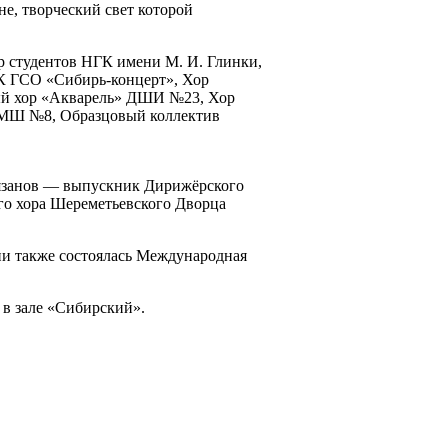
е, творческий свет которой
р студентов НГК имени М. И. Глинки,
К ГСО «Сибирь-концерт», Хор
ый хор «Акварель» ДШИ №23, Хор
ДМШ №8, Образцовый коллектив
Рязанов — выпускник Дирижёрского
го хора Шереметьевского Дворца
и также состоялась Международная
в зале «Сибирский».