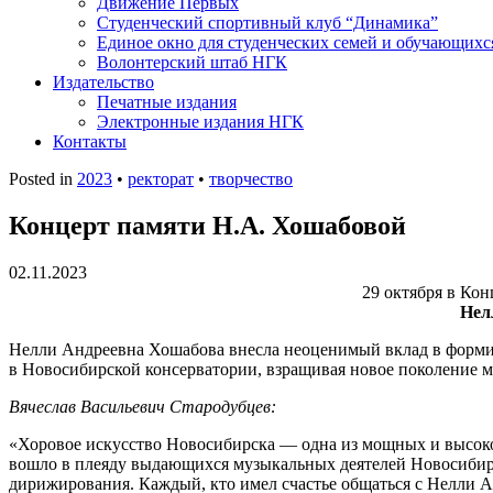
Движение Первых
Студенческий спортивный клуб “Динамика”
Единое окно для студенческих семей и обучающихс
Волонтерский штаб НГК
Издательство
Печатные издания
Электронные издания НГК
Контакты
Posted in
2023
•
ректорат
•
творчество
Концерт памяти Н.А. Хошабовой
02.11.2023
29 октября в Ко
Нел
Нелли Андреевна Хошабова внесла неоценимый вклад в формир
в Новосибирской консерватории, взращивая новое поколение 
Вячеслав Васильевич Стародубцев:
«Хоровое искусство Новосибирска — одна из мощных и высок
вошло в плеяду выдающихся музыкальных деятелей Новосибирс
дирижирования. Каждый, кто имел счастье общаться с Нелли А