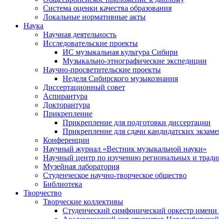
Система оценки качества образования
Локальные нормативные акты
Наука
Научная деятельность
Исследовательские проекты
ИС музыкальная культура Сибири
Музыкально-этнографические экспедиции
Научно-просветительские проекты
Неделя Сибирского музыкознания
Диссертационный совет
Аспирантура
Докторантура
Прикрепление
Прикрепление для подготовки диссертации
Прикрепление для сдачи кандидатских экзам
Конференции
Научный журнал «Вестник музыкальной науки»
Научный центр по изучению региональных и трад
Музейная лаборатория
Студенческое научно-творческое общество
Библиотека
Творчество
Творческие коллективы
Студенческий симфонический оркестр имени 