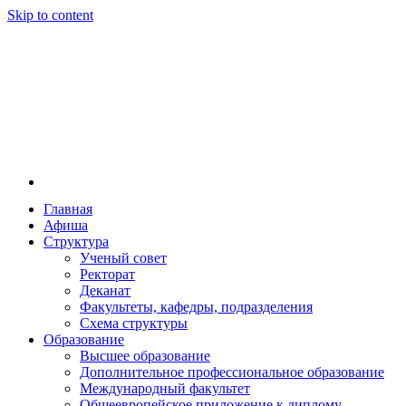
Skip to content
Главная
Афиша
Новосибирская государственная консерватория и
Новосибирская государственная консерватория и
Структура
году распоряжением совмина РСФСР и указом м
Ученый совет
заведением в Сибири[2] и до сих пор остаётся ед
Ректорат
Глинки.
Деканат
Факультеты, кафедры, подразделения
Схема структуры
Образование
Высшее образование
Дополнительное профессиональное образование
Международный факультет
Общеевропейское приложение к диплому