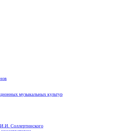
енов
иционных музыкальных культур
И.И. Соллертинского