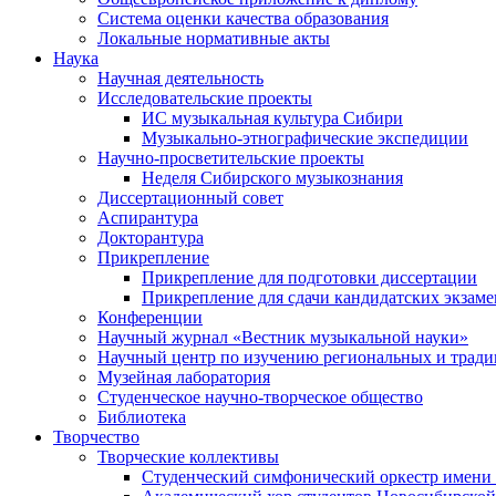
Система оценки качества образования
Локальные нормативные акты
Наука
Научная деятельность
Исследовательские проекты
ИС музыкальная культура Сибири
Музыкально-этнографические экспедиции
Научно-просветительские проекты
Неделя Сибирского музыкознания
Диссертационный совет
Аспирантура
Докторантура
Прикрепление
Прикрепление для подготовки диссертации
Прикрепление для сдачи кандидатских экзам
Конференции
Научный журнал «Вестник музыкальной науки»
Научный центр по изучению региональных и трад
Музейная лаборатория
Студенческое научно-творческое общество
Библиотека
Творчество
Творческие коллективы
Студенческий симфонический оркестр имени 