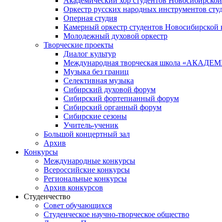
Академический хор студентов Новосибирской
Оркестр русских народных инструментов сту
Оперная студия
Камерный оркестр студентов Новосибирской 
Молодежный духовой оркестр
Творческие проекты
Диалог культур
Международная творческая школа «АКА
Музыка без границ
Селективная музыка
Сибирский духовой форум
Сибирский фортепианный форум
Сибирский органный форум
Сибирские сезоны
Учитель-ученик
Большой концертный зал
Архив
Конкурсы
Международные конкурсы
Всероссийские конкурсы
Региональные конкурсы
Архив конкурсов
Студенчество
Совет обучающихся
Студенческое научно-творческое общество