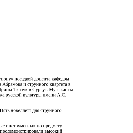
егиону» поездкой доцента кафедры
 Абрамова и струнного квартета в
Ирины Ткачук в Сургут. Музыканты
жа русской культуры имени А.С.
«Пять новеллетт для струнного
ные инструменты» по предмету
я продемонстрировали высокий