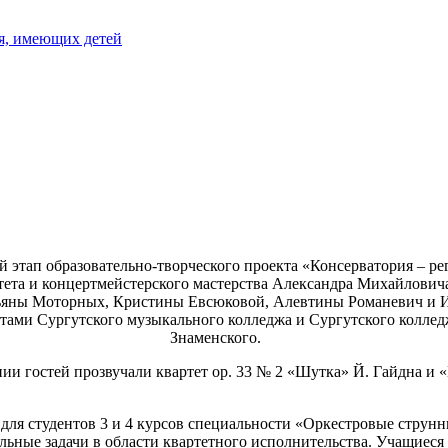
я, имеющих детей
ий этап образовательно-творческого проекта «Консерватория – р
тета и концертмейстерского мастерства Александра Михайловича
атьяны Моторных, Кристины Евсюковой, Алевтины Романевич и 
нтами Сургутского музыкального колледжа и Сургутского коллед
Знаменского.
нии гостей прозвучали квартет ор. 33 № 2 «Шутка» Й. Гайдна и 
для студентов 3 и 4 курсов специальности «Оркестровые струн
льные задачи в области квартетного исполнительства. Учащиес