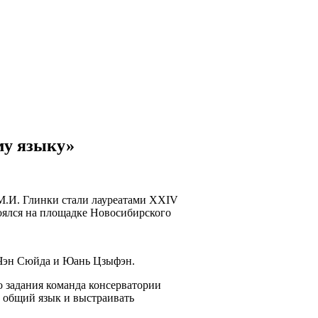
му языку»
М.И. Глинки стали лауреатами XXIV
оялся на площадке Новосибирского
 Чэн Сюйда и Юань Цзыфэн.
 задания команда консерватории
ь общий язык и выстраивать