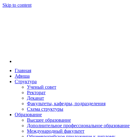
Skip to content
Главная
Афиша
Новосибирская государственная консерватория и
Новосибирская государственная консерватория и
Структура
году распоряжением совмина РСФСР и указом м
Ученый совет
заведением в Сибири[2] и до сих пор остаётся ед
Ректорат
Глинки.
Деканат
Факультеты, кафедры, подразделения
Схема структуры
Образование
Высшее образование
Дополнительное профессиональное образование
Международный факультет
Общеевропейское приложение к диплому