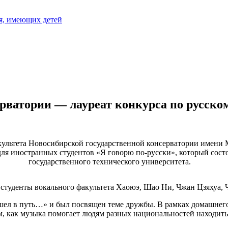
я, имеющих детей
рватории — лауреат конкурса по русско
ультета Новосибирской государственной консерватории имени 
для иностранных студентов «Я говорю по-русски», который сост
государственного технического университета.
 студенты вокального факультета Хаоюэ, Шао Ни, Чжан Цзяхуа,
шел в путь…» и был посвящен теме дружбы. В рамках домашнего
ом, как музыка помогает людям разных национальностей находит