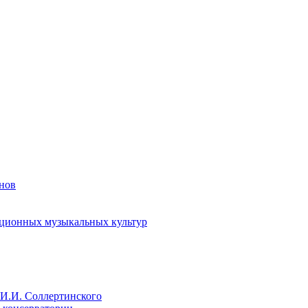
енов
иционных музыкальных культур
И.И. Соллертинского