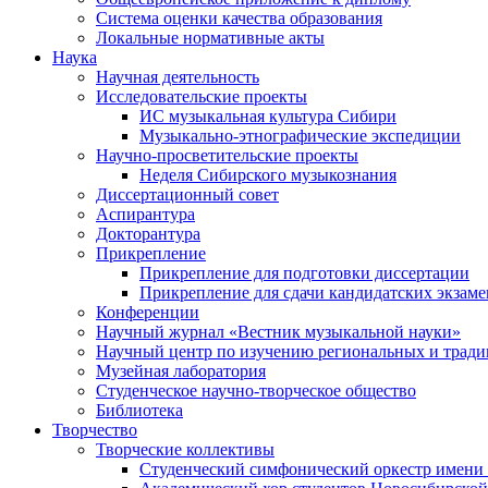
Система оценки качества образования
Локальные нормативные акты
Наука
Научная деятельность
Исследовательские проекты
ИС музыкальная культура Сибири
Музыкально-этнографические экспедиции
Научно-просветительские проекты
Неделя Сибирского музыкознания
Диссертационный совет
Аспирантура
Докторантура
Прикрепление
Прикрепление для подготовки диссертации
Прикрепление для сдачи кандидатских экзам
Конференции
Научный журнал «Вестник музыкальной науки»
Научный центр по изучению региональных и трад
Музейная лаборатория
Студенческое научно-творческое общество
Библиотека
Творчество
Творческие коллективы
Студенческий симфонический оркестр имени 