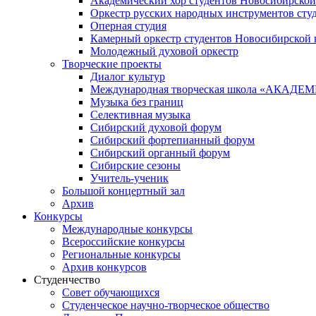
Академический хор студентов Новосибирской
Оркестр русских народных инструментов сту
Оперная студия
Камерный оркестр студентов Новосибирской 
Молодежный духовой оркестр
Творческие проекты
Диалог культур
Международная творческая школа «АКА
Музыка без границ
Селективная музыка
Сибирский духовой форум
Сибирский фортепианный форум
Сибирский органный форум
Сибирские сезоны
Учитель-ученик
Большой концертный зал
Архив
Конкурсы
Международные конкурсы
Всероссийские конкурсы
Региональные конкурсы
Архив конкурсов
Студенчество
Совет обучающихся
Студенческое научно-творческое общество