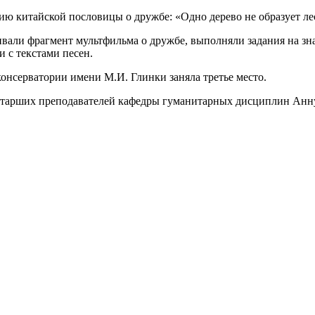
 китайской пословицы о дружбе: «Одно дерево не образует леса
али фрагмент мультфильма о дружбе, выполняли задания на зна
 с текстами песен.
онсерватории имени М.И. Глинки заняла третье место.
 старших преподавателей кафедры гуманитарных дисциплин Ан